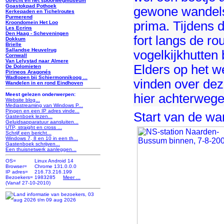
Utrecht en het spoorwegmuseum
Goastokpad Pothoek
gewone wandels
Kerkepaden en Tichelroutes
Purmerend
prima. Tijdens
Kroondomein Het Loo
Les Ecrins
Den Haag - Scheveningen
fort langs de r
Dokkum
Brielle
Sallandse Heuvelrug
vogelkijkhutten
Cornwall
Van Lelystad naar Almere
Elders op het we
De Dolomieten
Pirineos Aragonés
Wadlopen bij Schiermonnikoog ...
vinden over dez
Wandelen in en rond Eindhoven
hier achterwege
Meest gelezen onderwerpen:
Website blog...
Mediastreaming van Windows P...
Pingen en een IP adres vinde...
Start van de w
Gastenboek lezen...
Geluidsapparatuur aansluiten...
UTP, straight en cross ...
Schrijf een bericht...
Windows 7, 8 en 10 in een th...
Gastenboek schrijven...
Een thuisnetwerk aanleggen...
OS=
Linux Android 14
Browser=
Chrome 131.0.0.0
IP adres=
216.73.216.199
Bezoekers=
1983285
Meer ...
(Vanaf 27-10-2010)