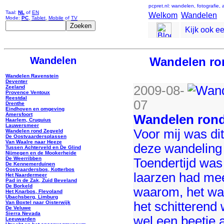
pcpret.nl: wandelen, fotografie,
Taal:
NL
of
EN
Welkom
Wandelen
Mode:
PC
,
Tablet
,
Mobile
of
TV
Kijk ook e
Wandelen
Wandelen ro
Wandelen Ravenstein
Deventer
2009-08-
Zeeland
Provence Ventoux
Reestdal
07
Drenthe
Eindhoven en omgeving
Amersfoort
Wandelen rond
Haarlem, Cruquius
Lauwersmeer
Voor mij was di
Wandelen rond Zegveld
De Oostvaardersplassen
Van Waalre naar Heeze
deze wandeling 
Tussen Achterveld en De Glind
Nijmegen en de Mookerheide
De Weerribben
Toendertijd was
De Kennemerduinen
Oostvaardersbos, Kotterbos
laarzen had me
Het Naardermeer
Pad in de Zak, Zuid Beveland
De Borkeld
waarom, het wa
Het Knarbos, Flevoland
Ubachsberg, Limburg
het schitterend
Van Boxtel naar Oisterwijk
De Veluwe
Sierra Nevada
wel een beetje 
Leeuwarden