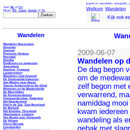
pcpret.nl: wandelen, fotografie,
Taal:
NL
of
EN
Welkom
Wandelen
Mode:
PC
,
Tablet
,
Mobile
of
TV
Kijk ook e
Wandelen
Wand
Wandelen Ravenstein
Deventer
2009-06-07
Zeeland
Provence Ventoux
Reestdal
Wandelen op d
Drenthe
Eindhoven en omgeving
Amersfoort
De dag begon vo
Haarlem, Cruquius
Lauwersmeer
om de medewand
Wandelen rond Zegveld
De Oostvaardersplassen
Van Waalre naar Heeze
zelf begon met 
Tussen Achterveld en De Glind
Nijmegen en de Mookerheide
De Weerribben
verwarrend, maa
De Kennemerduinen
Oostvaardersbos, Kotterbos
namiddag mooi w
Het Naardermeer
Pad in de Zak, Zuid Beveland
De Borkeld
kwam iedereen n
Het Knarbos, Flevoland
Ubachsberg, Limburg
wandeling als e
Van Boxtel naar Oisterwijk
De Veluwe
Sierra Nevada
gebak met slagro
Leeuwarden