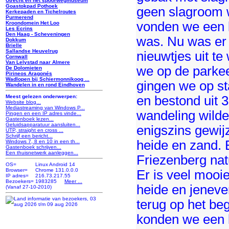
Utrecht en het spoorwegmuseum
Goastokpad Pothoek
geen slagroom 
Kerkepaden en Tichelroutes
Purmerend
vonden we een l
Kroondomein Het Loo
Les Ecrins
Den Haag - Scheveningen
was. Nu was er 
Dokkum
Brielle
Sallandse Heuvelrug
nieuwtjes uit te
Cornwall
Van Lelystad naar Almere
we op de parkee
De Dolomieten
Pirineos Aragonés
Wadlopen bij Schiermonnikoog ...
gingen we op s
Wandelen in en rond Eindhoven
en bestond uit 3
Meest gelezen onderwerpen:
Website blog...
Mediastreaming van Windows P...
wandeling wilde
Pingen en een IP adres vinde...
Gastenboek lezen...
Geluidsapparatuur aansluiten...
enigszins gewij
UTP, straight en cross ...
Schrijf een bericht...
heide en zand. 
Windows 7, 8 en 10 in een th...
Gastenboek schrijven...
Een thuisnetwerk aanleggen...
Friezenberg natu
OS=
Linux Android 14
Browser=
Chrome 131.0.0.0
Er is veel mooie
IP adres=
216.73.217.55
Bezoekers=
1983285
Meer ...
heide en jeneve
(Vanaf 27-10-2010)
terug op het be
konden we een l