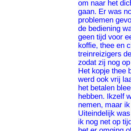
om naar het dic
gaan. Er was nog
problemen gevo
de bediening was
geen tijd voor 
koffie, thee en
treinreizigers 
zodat zij nog op
Het kopje thee b
werd ook vrij la
het betalen blee
hebben. Ikzelf 
nemen, maar ik 
Uiteindelijk was
ik nog net op ti
het er omging of