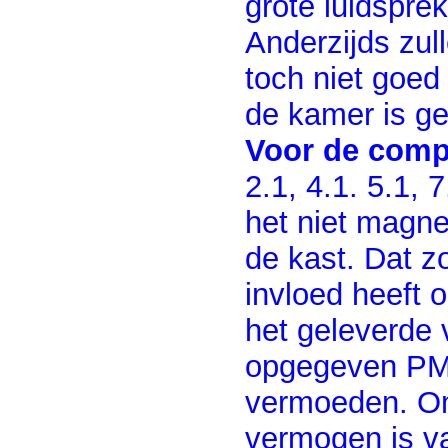
grote luidspre
Anderzijds zul
toch niet goe
de kamer is ge
Voor de comp
2.1, 4.1. 5.1, 7
het niet magne
de kast. Dat z
invloed heeft 
het geleverde
opgegeven PM
vermoeden. Om
vermogen is va