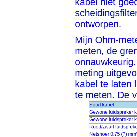
kabel niet goe
scheidingsfilte
ontworpen.
Mijn Ohm-mete
meten, de grens
onnauwkeurig. 
meting uitgevo
kabel te laten
te meten. De v
Soort kabel
Gewone luidspreker k
Gewone luidspreker k
Rood/zwart luidsprek
Netsnoer 0,75 (?) mm