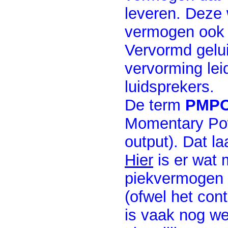
leveren. Deze 
vermogen ook 
Vervormd gelui
vervorming lei
luidsprekers.
De term
PMP
Momentary Pow
output). Dat la
Hier
is er wat 
piekvermogen 
(ofwel het co
is vaak nog we