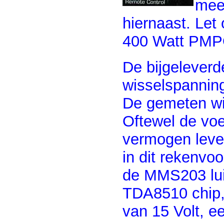
meer
hiernaast. Le
400 Watt PMP
De bijgeleverd
wisselspannin
De gemeten wi
Oftewel de voe
vermogen lever
in dit rekenvo
de MMS203 lui
TDA8510 chip,
van 15 Volt, 