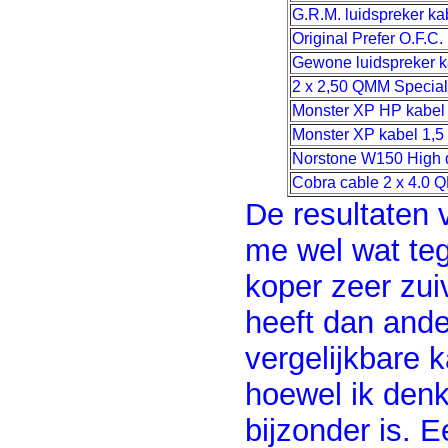
G.R.M. luidspreker ka
Original Prefer O.F.C
Gewone luidspreker k
2 x 2,50 QMM Special 
Monster XP HP kabel
Monster XP kabel 1,5
Norstone W150 High d
Cobra cable 2 x 4.0 
De resultaten 
me wel wat te
koper zeer zui
heeft dan and
vergelijkbare k
hoewel ik denk
bijzonder is. 