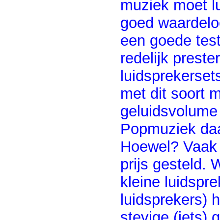
muziek moet lu
goed waardeloo
een goede test
redelijk prest
luidsprekerset
met dit soort 
geluidsvolume 
Popmuziek daar
Hoewel? Vaak 
prijs gesteld. 
kleine luidspr
luidsprekers) 
stevige (iets) 