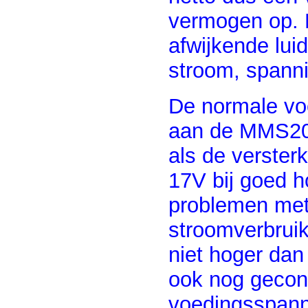
vermogen op. He
afwijkende lui
stroom, spann
De normale voe
aan de MMS203
als de versterk
17V bij goed h
problemen met 
stroomverbruik 
niet hoger da
ook nog gecont
voedingsspann