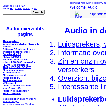
pcpret.nl: hiking, photography, 
Language:
NL
or
EN
Welcome
Audio
Mode:
PC
,
Tablet
,
Mobile
or
TV
Kijk ook 
Audio overzichts
Audio in d
pagina
Luidsprekers, 
Platenspelers
De pickup versterker Floria à la
maison
Zelfbouw PC luidsprekerset
Informatie ove
Wintech luidsprekerset
Soundworks 2.1
Philips MMS203
Zin en onzin o
Mission 710 reparatie
Labtec LCS-2408 subwoofer
HK695 luidsprekerset
versterkers
Philips DSS350, DSS370
Afstandsbediening
Bandrecorders
Alles over surround
Overzicht bijz
Audio op de PC
Audiorestauratie
MP3 muziek
Interessante li
Audio in mijn huiskamer
Van LP naar CD
Audio in de huiskamer
Audio overzicht
Luidsprekerbo
Meest gelezen onderwerpen:
Website blog...
Mediastreaming van Windows P...