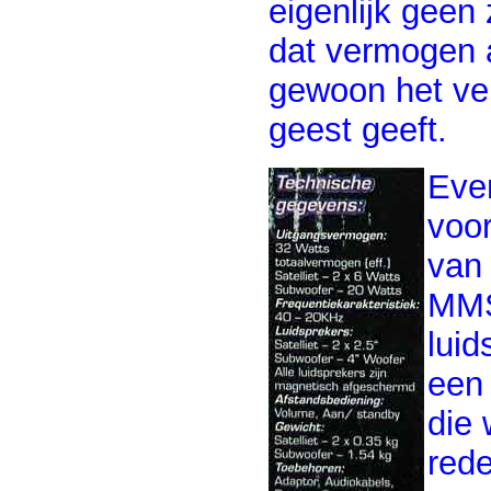
eigenlijk geen
dat vermogen al
gewoon het ve
geest geeft.
Even
voo
van 
MMS
luid
een 
die 
rede