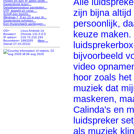
Alle luidspreke
Pingen en een IP adres vinde...
Gastenboek lezen...
Geluidsapparatuur aansluiten...
zijn bijna altij
UTP, straight en cross ...
Schrijf een bericht...
Windows 7, 8 en 10 in een th...
persoonlijk, da
Gastenboek schrijven...
Een thuisnetwerk aanleggen...
keuze maken.
OS=
Linux Android 14
Browser=
Chrome 131.0.0.0
IP adres=
216.73.216.193
Bezoekers=
1983285
Meer ...
luidsprekerbox
(Vanaf 27-10-2010)
bijvoorbeeld v
video opnamen. 
hoor zoals het 
muziek dat mi
maskeren, maa
Calinda's en m
luidspreker se
als muziek klin