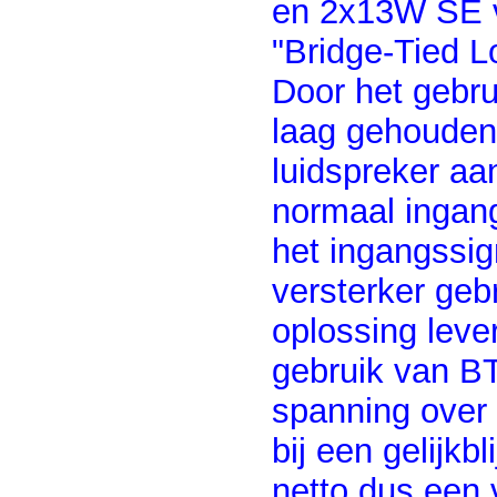
en 2x13W SE v
"Bridge-Tied L
Door het gebr
laag gehouden
luidspreker aa
normaal ingang
het ingangssig
versterker geb
oplossing leve
gebruik van B
spanning over 
bij een gelijkb
netto dus een 