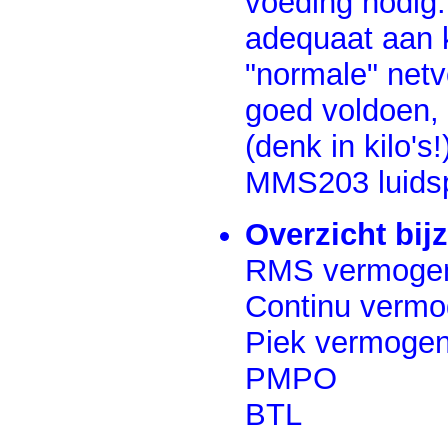
voeding nodig.
adequaat aan k
"normale" netv
goed voldoen, 
(denk in kilo's
MMS203 luidsp
Overzicht bij
RMS vermoge
Continu verm
Piek vermoge
PMPO
BTL