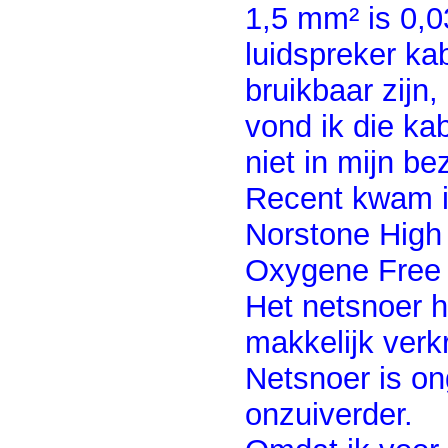
1,5 mm² is 0,
luidspreker ka
bruikbaar zijn,
vond ik die kab
niet in mijn be
Recent kwam ik
Norstone High 
Oxygene Free
Het netsnoer 
makkelijk verk
Netsnoer is ong
onzuiverder.