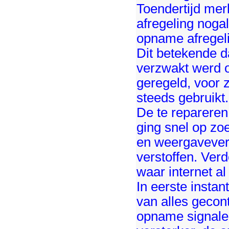
Toendertijd mer
afregeling noga
opname afregeli
Dit betekende d
verzwakt werd o
geregeld, voor 
steeds gebruikt.
De te repareren
ging snel op zo
en weergavevers
verstoffen. Ver
waar internet al
In eerste instan
van alles gecon
opname signale