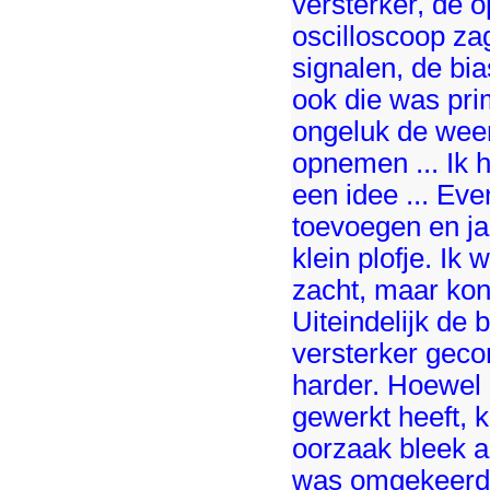
versterker, de 
oscilloscoop za
signalen, de bi
ook die was pri
ongeluk de weer
opnemen ... Ik 
een idee ... Ev
toevoegen en ja
klein plofje. Ik
zacht, maar kon 
Uiteindelijk de
versterker geco
harder. Hoewel 
gewerkt heeft, kr
oorzaak bleek a
was omgekeerd .