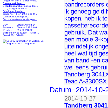
Pingen en een IP adres vinde...
bandrecorders e
Gastenboek lezen...
Geluidsapparatuur aansluiten...
UTP, straight en cross ...
ik genoeg geld
Schrijf een bericht...
Windows 7, 8 en 10 in een th...
kopen, heb ik t
Gastenboek schrijven...
Een thuisnetwerk aanleggen...
cassetterecorde
OS=
Linux Android 14
Browser=
Chrome 131.0.0.0
IP adres=
216.73.216.90
gebruik. Dat wa
Bezoekers=
1983285
Meer ...
(Vanaf 27-10-2010)
een mooie 3-kop
uiteindelijk ong
heel wat tijd g
van band -en ca
wel eens gebrui
Tandberg 3041X
Teac A-3300SX t
Datum=2014-10-
2014-10-27
Tandberg 304