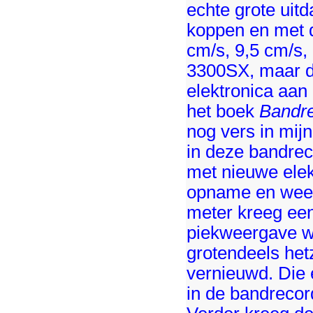
echte grote uit
koppen en met d
cm/s, 9,5 cm/s,
3300SX, maar di
elektronica aan
het boek
Bandre
nog vers in mijn
in deze bandre
met nieuwe elek
opname en weer
meter kreeg ee
piekweergave we
grotendeels hetz
vernieuwd. Die 
in de bandrecord