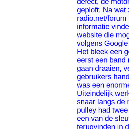
defect, de moto
geploft. Na wat
radio.net/forum 
informatie vind
website die mog
volgens Google 
Het bleek een g
eerst een band 
gaan draaien, v
gebruikers hand
was een enorme
Uiteindelijk wer
snaar langs de 
pulley had twee
een van de sleu
terugvinden in 