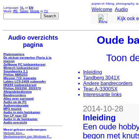
pcpret.nl: hiking, photography, 
Language:
NL
or
EN
Welcome
Audio
Mode:
PC
,
Tablet
,
Mobile
or
TV
Kijk ook 
Audio overzichts
Oude ba
pagina
Toon de
Platenspelers
De pickup versterker Floria à la
maison
Zelfbouw PC luidsprekerset
Wintech luidsprekerset
Inleiding
Soundworks 2.1
Philips MMS203
Tandberg 3041X
Mission 710 reparatie
Labtec LCS-2408 subwoofer
Andere bandrecorders
HK695 luidsprekerset
Teac A-3300SX
Philips DSS350, DSS370
Afstandsbediening
Interessante links
Bandrecorders
Alles over surround
Audio op de PC
Audiorestauratie
2014-10-28
MP3 muziek
Audio in mijn huiskamer
Inleiding
Van LP naar CD
Audio in de huiskamer
Audio overzicht
Een oude hobby
Meest gelezen onderwerpen:
begon met knut
Website blog...
Mediastreaming van Windows P...