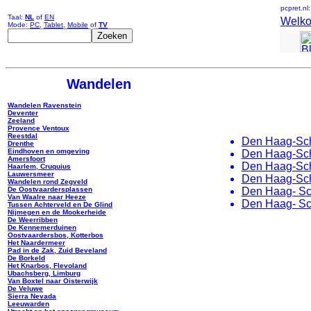
pcpret.nl
Taal:
NL
of
EN
Welk
Mode:
PC
,
Tablet
,
Mobile
of
TV
Wandelen
Wandelen Ravenstein
Deventer
Zeeland
Provence Ventoux
Reestdal
Den Haag-Sch
Drenthe
Eindhoven en omgeving
Den Haag-Sch
Amersfoort
Den Haag-Sch
Haarlem, Cruquius
Lauwersmeer
Den Haag-Sch
Wandelen rond Zegveld
Den Haag- Sc
De Oostvaardersplassen
Van Waalre naar Heeze
Den Haag- Sc
Tussen Achterveld en De Glind
Nijmegen en de Mookerheide
De Weerribben
De Kennemerduinen
Oostvaardersbos, Kotterbos
Het Naardermeer
Pad in de Zak, Zuid Beveland
De Borkeld
Het Knarbos, Flevoland
Ubachsberg, Limburg
Van Boxtel naar Oisterwijk
De Veluwe
Sierra Nevada
Leeuwarden