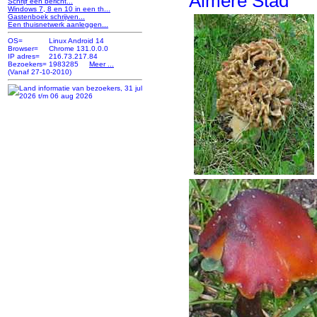
Almere Stad
Schrijf een bericht...
Windows 7, 8 en 10 in een th...
Gastenboek schrijven...
Een thuisnetwerk aanleggen...
OS=
Linux Android 14
Browser=
Chrome 131.0.0.0
IP adres=
216.73.217.84
Bezoekers=
1983285
Meer ...
(Vanaf 27-10-2010)