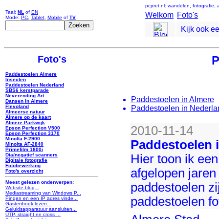
pcpret.nl: wandelen, fotografie,
Taal:
NL
of
EN
Welkom
Foto's
Mode:
PC
,
Tablet
,
Mobile
of
TV
Kijk ook e
Foto's
P
Paddestoelen Almere
Insecten
Paddestoelen Nederland
SBS6 kerstparade
Neverending Art
Paddestoelen in Almere
Dansen in Almere
Flevoland
Paddestoelen in Nederla
Almeerse natuur
Almere op de kaart
Almere Parkwijk
2010-11-14
Epson Perfection V500
Epson Perfection 3170
Minolta F-2900
Paddestoelen 
Minolta AF-2840
Primefilm 1800i
Hier toon ik een
Dia/negatief scanners
Digitale fotografie
Fotobewerking
afgelopen jaren
Foto's overzicht
Meest gelezen onderwerpen:
paddestoelen zi
Website blog...
Mediastreaming van Windows P...
paddestoelen fo
Pingen en een IP adres vinde...
Gastenboek lezen...
Geluidsapparatuur aansluiten...
UTP, straight en cross ...