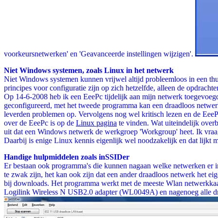
voorkeursnetwerken' en 'Geavanceerde instellingen wijzigen'.
Niet Windows systemen, zoals Linux in het netwerk
Niet Windows systemen kunnen vrijwel altijd probleemloos in een t
principes voor configuratie zijn op zich hetzelfde, alleen de opdrachte
Op 14-6-2008 heb ik een EeePc tijdelijk aan mijn netwerk toegevoe
geconfigureerd, met het tweede programma kan een draadloos netwerk 
leverden problemen op. Vervolgens nog wel kritisch lezen en de Eee
over de EeePc is op de
Linux pagina
te vinden. Wat uiteindelijk ove
uit dat een Windows netwerk de werkgroep 'Workgroup' heet. Ik vraag
Daarbij is enige Linux kennis eigenlijk wel noodzakelijk en dat lijkt 
Handige hulpmiddelen zoals inSSIDer
Er bestaan ook programma's die kunnen nagaan welke netwerken er in de
te zwak zijn, het kan ook zijn dat een ander draadloos netwerk het e
bij downloads. Het programma werkt met de meeste Wlan netwerkkaa
Logilink Wireless N USB2.0 adapter (WL0049A) en nagenoeg alle draa