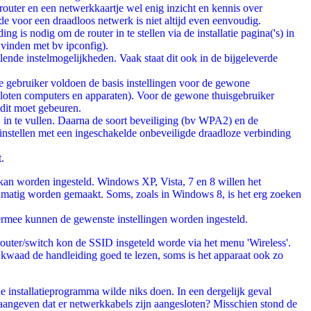
 router en een netwerkkaartje wel enig inzicht en kennis over
e voor een draadloos netwerk is niet altijd even eenvoudig.
is nodig om de router in te stellen via de installatie pagina('s) in
vinden met bv ipconfig).
ende instelmogelijkheden. Vaak staat dit ook in de bijgeleverde
e gebruiker voldoen de basis instellingen voor de gewone
sloten computers en apparaten). Voor de gewone thuisgebruiker
 dit moet gebeuren.
D in te vullen. Daarna de soort beveiliging (bv WPA2) en de
 instellen met een ingeschakelde onbeveiligde draadloze verbinding
.
kan worden ingesteld. Windows XP, Vista, 7 en 8 willen het
handmatig worden gemaakt. Soms, zoals in Windows 8, is het erg zoeken
ermee kunnen de gewenste instellingen worden ingesteld.
uter/switch kon de SSID insgeteld worde via het menu 'Wireless'.
t kwaad de handleiding goed te lezen, soms is het apparaat ook zo
de installatieprogramma wilde niks doen. In een dergelijk geval
 aangeven dat er netwerkkabels zijn aangesloten? Misschien stond de