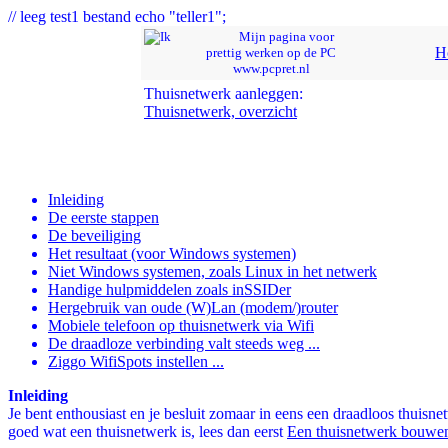
// leeg test1 bestand echo "teller1";
Mijn pagina voor
H
prettig werken op de PC
www.pcpret.nl
Thuisnetwerk aanleggen:
Thuisnetwerk, overzicht
Inleiding
De eerste stappen
De beveiliging
Het resultaat (voor Windows systemen)
Niet Windows systemen, zoals Linux in het netwerk
Handige hulpmiddelen zoals inSSIDer
Hergebruik van oude (W)Lan (modem/)router
Mobiele telefoon op thuisnetwerk via Wifi
De draadloze verbinding valt steeds weg ...
Ziggo WifiSpots instellen ...
Inleiding
Je bent enthousiast en je besluit zomaar in eens een draadloos thuisne
goed wat een thuisnetwerk is, lees dan eerst
Een thuisnetwerk bouwen 