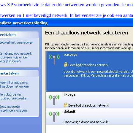
dows XP voorbeeld zie je dat er drie netwerken worden gevonden. Je moet
erken en 1 niet beveiligd netwerk. In het venster zie je ook een aanta