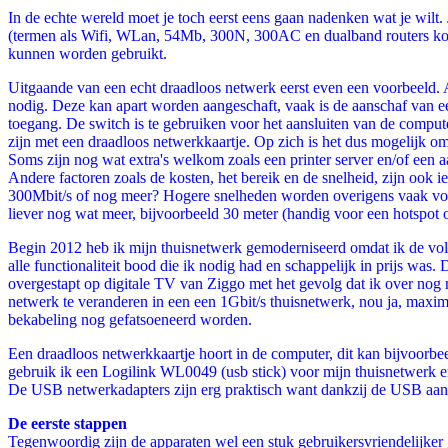
In de echte wereld moet je toch eerst eens gaan nadenken wat je wilt.
(termen als Wifi, WLan, 54Mb, 300N, 300AC en dualband routers komen 
kunnen worden gebruikt.
Uitgaande van een echt draadloos netwerk eerst even een voorbeeld. A
nodig. Deze kan apart worden aangeschaft, vaak is de aanschaf van ee
toegang. De switch is te gebruiken voor het aansluiten van de comput
zijn met een draadloos netwerkkaartje. Op zich is het dus mogelijk om 
Soms zijn nog wat extra's welkom zoals een printer server en/of een
Andere factoren zoals de kosten, het bereik en de snelheid, zijn ook i
300Mbit/s of nog meer? Hogere snelheden worden overigens vaak voor
liever nog wat meer, bijvoorbeeld 30 meter (handig voor een hotspot of
Begin 2012 heb ik mijn thuisnetwerk gemoderniseerd omdat ik de vol
alle functionaliteit bood die ik nodig had en schappelijk in prijs w
overgestapt op digitale TV van Ziggo met het gevolg dat ik over nog
netwerk te veranderen in een een 1Gbit/s thuisnetwerk, nou ja, maxi
bekabeling nog gefatsoeneerd worden.
Een draadloos netwerkkaartje hoort in de computer, dit kan bijvoorb
gebruik ik een Logilink WL0049 (usb stick) voor mijn thuisnetwerk e
De USB netwerkadapters zijn erg praktisch want dankzij de USB aansl
De eerste stappen
Tegenwoordig zijn de apparaten wel een stuk gebruikersvriendelijker