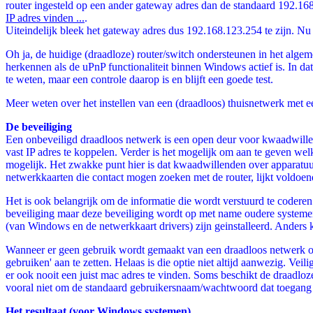
router ingesteld op een ander gateway adres dan de standaard 192.168.0
IP adres vinden ...
.
Uiteindelijk bleek het gateway adres dus 192.168.123.254 te zijn. Nu k
Oh ja, de huidige (draadloze) router/switch ondersteunen in het alge
herkennen als de uPnP functionaliteit binnen Windows actief is. In dat
te weten, maar een controle daarop is en blijft een goede test.
Meer weten over het instellen van een (draadloos) thuisnetwerk met e
De beveiliging
Een onbeveiligd draadloos netwerk is een open deur voor kwaadwillend
vast IP adres te koppelen. Verder is het mogelijk om aan te geven we
mogelijk. Het zwakke punt hier is dat kwaadwillenden over apparatuu
netwerkkaarten die contact mogen zoeken met de router, lijkt voldoen
Het is ook belangrijk om de informatie die wordt verstuurd te code
beveiliging maar deze beveiliging wordt op met name oudere systemen
(van Windows en de netwerkkaart drivers) zijn geinstalleerd. Anders 
Wanneer er geen gebruik wordt gemaakt van een draadloos netwerk op e
gebruiken' aan te zetten. Helaas is die optie niet altijd aanwezig. Veil
er ook nooit een juist mac adres te vinden. Soms beschikt de draadloz
vooral niet om de standaard gebruikersnaam/wachtwoord dat toegang ge
Het resultaat (voor Windows systemen)