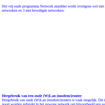
Het vrij oude programma Network stumbler werkt overigens wel met
netwerken en 3 niet beveiligde netwerken:
Hergebruik van een oude (W)Lan (modem/)router
Hergebruik van oude (W)Lan (modem/)routers is vaak mogelijk. Dit i
poort worden gebruikt in het gewone netwerk om bijvoorbeeld een s