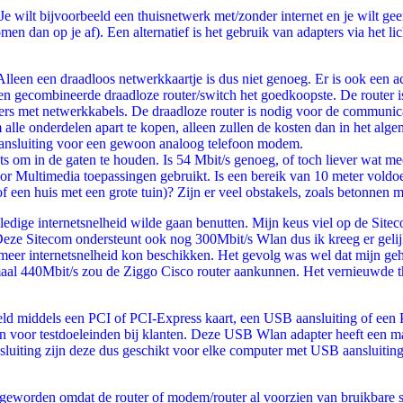
 Je wilt bijvoorbeeld een thuisnetwerk met/zonder internet en je wilt 
dan op je af). Een alternatief is het gebruik van adapters via het li
lleen een draadloos netwerkkaartje is dus niet genoeg. Er is ook een a
n gecombineerde draadloze router/switch het goedkoopste. De router is
ers met netwerkkabels. De draadloze router is nodig voor de communica
alle onderdelen apart te kopen, alleen zullen de kosten dan in het alge
 aansluiting voor een gewoon analoog telefoon modem.
ets om in de gaten te houden. Is 54 Mbit/s genoeg, of toch liever wat m
 Multimedia toepassingen gebruikt. Is een bereik van 10 meter voldo
 een huis met een grote tuin)? Zijn er veel obstakels, zoals betonnen m
ledige internetsnelheid wilde gaan benutten. Mijn keus viel op de Si
as. Deze Sitecom ondersteunt ook nog 300Mbit/s Wlan dus ik kreeg er gel
 meer internetsnelheid kon beschikken. Het gevolg was wel dat mijn g
maal 440Mbit/s zou de Ziggo Cisco router aankunnen. Het vernieuwde th
eeld middels een PCI of PCI-Express kaart, een USB aansluiting of ee
n voor testdoeleinden bij klanten. Deze USB Wlan adapter heeft een m
uiting zijn deze dus geschikt voor elke computer met USB aansluiting
 geworden omdat de router of modem/router al voorzien van bruikbare s