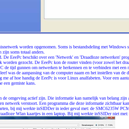
huisnetwerk worden opgenomen. Soms is bestandsdeling met Windows s
n zijn soms totaal anders.
gd. De EeePc beschikt over een 'Netwerk' en 'Draadloze netwerken' p
worden gezocht. De EeePc kon de router vinden (voor zowel het draadl
PC de tijd gunnen om netwerken te herkennen en te verbinden met een n
rbleef was de aanpassing van de computer naam en het instellen van d
 me af hoe handig de EeePc is voor Linux analfabeten. Voor een aantal 
me een gemiste kans.
 omgeving actief zijn. Die informatie kan namelijk van belang zijn als 
igen netwerk verstoort. Een programma die deze informatie zichtbaar k
rten, bij mij werkte inSIDDer in ieder geval met: de SMC6235W PCM
dloze Wlan kaartjes in een laptop. Bij mij werkte inSSIDer niet met: