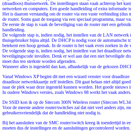
(draadloos) thuisnetwerk. De instellingen staan vaak achterop het kast
netwerken en computers. Een goede handleiding of extra informatie is
Het is daarom verstandig om de router via een vaste verbinding (dus m
de router. Soms gaat de toegang via een speciaal programma, maar va
De eerste de stap is vaak de beveiliging van de router met een gebrui
handleiding.
De volgende stap is, indien nodig, het instellen van de LAN netwerk 
thuisgebruiker bijna altijd. De DHCP is nodig voor de automatische
betekent een hoop gemak. In de router is het vaak even zoeken in de ve
De volgende stap is, indien nodig, het instellen van het draadloze n
beveiligingscode invullen. Denk er wel aan dat een niet beveiligde d
moet dus ten sterkste worden afgeraden.
Wanneer alles is ingesteld dan kan, afhankelijk van de gekozen DHCP
Vanaf Windows XP begint dit met een wizard venster voor draadloze 
draadloze netwerkkaartje zelf instellen. Dit gaat helaas niet altijd 
naar de plek waar deze ingesteld kunnen worden. Het goede nieuws i
In oudere Windows versies, zoals Windows 98 werkt het vaak anders. 
De SSID kon ik op de Sitecom 300N Wireless router (Sitecom WL341) 
Voor de meeste andere router/switches zal dat niet veel anders zijn, 
gebruikersvriendelijk dat de handleiding niet nodig is.
Bij het aansluiten van de SMC router/switch kreeg ik toendertijd in ee
moeten dus de instellingen en de aansluitingen gecontroleerd worden.