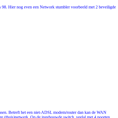
98. Hier nog even een Network stumbler voorbeeld met 2 beveiligde
 wensen. Betreft het een niet-ADSL modem/router dan kan de WAN
e (thuis)netwerk. Op de ingebouwde switch, veelal met 4 poorten,