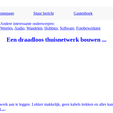
omepage
Stuur bericht
Gastenboek
Andere interessante onderwerpen:
Weetjes
,
Audio
,
Wandelen
,
Hobbies
,
Software
,
Fotobewerking
Een draadloos thuisnetwerk bouwen ...
twerk aan te leggen. Lekker makkelijk, geen kabels trekken en alles kan
...
.