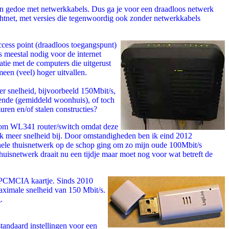
geen gedoe met netwerkkabels. Dus ga je voor een draadloos netwerk
chtnet, met versies die tegenwoordig ook zonder netwerkkabels
ccess point (draadloos toegangspunt)
 meestal nodig voor de internet
tie met de computers die uitgerust
meen (veel) hoger uitvallen.
eer snelheid, bijvoorbeeld 150Mbit/s,
ende (gemiddeld woonhuis), of toch
uren en/of stalen constructies?
tecom WL341 router/switch omdat deze
ijk meer snelheid bij. Door omstandigheden ben ik eind 2012
ehele thuisnetwerk op de schop ging om zo mijn oude 100Mbit/s
uisnetwerk draait nu een tijdje maar moet nog voor wat betreft de
n PCMCIA kaartje. Sinds 2010
aximale snelheid van 150 Mbit/s.
.
tandaard instellingen voor een