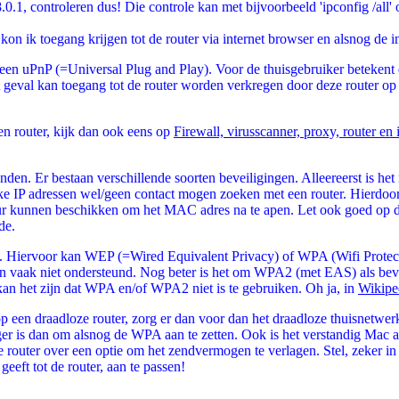
.1, controleren dus! Die controle kan met bijvoorbeeld 'ipconfig /all' 
on ik toegang krijgen tot de router via internet browser en alsnog de i
meen uPnP (=Universal Plug and Play). Voor de thuisgebruiker betekent
 geval kan toegang tot de router worden verkregen door deze router op t
en router, kijk dan ook eens op
Firewall, virusscanner, proxy, router en 
en. Er bestaan verschillende soorten beveiligingen. Alleereerst is he
lke IP adressen wel/geen contact mogen zoeken met een router. Hierdoor
r kunnen beschikken om het MAC adres na te apen. Let ook goed op de 
de.
ren. Hiervoor kan WEP (=Wired Equivalent Privacy) of WPA (Wifi Prote
 vaak niet ondersteund. Nog beter is het om WPA2 (met EAS) als bevei
kan het zijn dat WPA en/of WPA2 niet is te gebruiken. Oh ja, in
Wikipe
en draadloze router, zorg er dan voor dan het draadloze thuisnetwerk 
iger is dan om alsnog de WPA aan te zetten. Ook is het verstandig Mac adr
e router over een optie om het zendvermogen te verlagen. Stel, zeker in
eft tot de router, aan te passen!