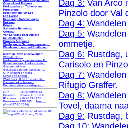
Dag 3:
Van Arco n
Utrecht en het spoorwegmuseum
Goastokpad Pothoek
Kerkepaden en Tichelroutes
Pinzolo door Val 
Purmerend
Kroondomein Het Loo
Les Ecrins
Den Haag - Scheveningen
Dag 4:
Wandelen n
Dokkum
Brielle
Sallandse Heuvelrug
Dag 5:
Wandelen n
Cornwall
Van Lelystad naar Almere
De Dolomieten
ommetje.
Pirineos Aragonés
Wadlopen bij Schiermonnikoog ...
Wandelen in en rond Eindhoven
Dag 6:
Rustdag, ui
Meest gelezen onderwerpen:
Website blog...
Mediastreaming van Windows P...
Carisolo en Pinzo
Pingen en een IP adres vinde...
Gastenboek lezen...
Geluidsapparatuur aansluiten...
Dag 7:
Wandelen 
UTP, straight en cross ...
Schrijf een bericht...
Windows 7, 8 en 10 in een th...
Rifugio Graffer.
Gastenboek schrijven...
Een thuisnetwerk aanleggen...
Dag 8:
Wandelen v
OS=
Linux Android 14
Browser=
Chrome 131.0.0.0
IP adres=
216.73.216.243
Bezoekers=
1983285
Meer ...
Tovel, daarna naa
(Vanaf 27-10-2010)
Dag 9:
Rustdag, b
Dag 10:
Wandelen 