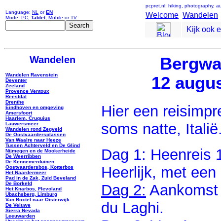
pcpret.nl: hiking, photography, 
Language:
NL
or
EN
Welcome
Wandelen
Mode:
PC
,
Tablet
,
Mobile
or
TV
Kijk ook 
Wandelen
Bergwa
Wandelen Ravenstein
12 augus
Deventer
Zeeland
Provence Ventoux
Reestdal
Drenthe
Hier een reisimpr
Eindhoven en omgeving
Amersfoort
Haarlem, Cruquius
soms natte, Italië
Lauwersmeer
Wandelen rond Zegveld
De Oostvaardersplassen
Van Waalre naar Heeze
Tussen Achterveld en De Glind
Dag 1: Heenreis 1
Nijmegen en de Mookerheide
De Weerribben
De Kennemerduinen
Heerlijk, met een
Oostvaardersbos, Kotterbos
Het Naardermeer
Pad in de Zak, Zuid Beveland
De Borkeld
Dag 2:
Aankomst i
Het Knarbos, Flevoland
Ubachsberg, Limburg
Van Boxtel naar Oisterwijk
du Laghi.
De Veluwe
Sierra Nevada
Leeuwarden