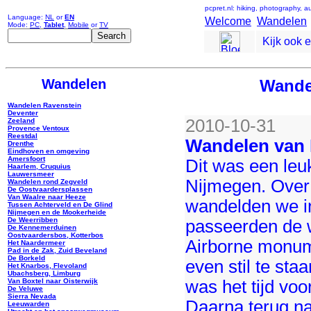
pcpret.nl: hiking, photography, 
Language:
NL
or
EN
Welcome
Wandelen
Mode:
PC
,
Tablet
,
Mobile
or
TV
Kijk ook 
Wandelen
Wande
Wandelen Ravenstein
Deventer
2010-10-31
Zeeland
Provence Ventoux
Reestdal
Wandelen van 
Drenthe
Eindhoven en omgeving
Amersfoort
Dit was een leu
Haarlem, Cruquius
Lauwersmeer
Nijmegen. Over
Wandelen rond Zegveld
De Oostvaardersplassen
Van Waalre naar Heeze
wandelden we in
Tussen Achterveld en De Glind
Nijmegen en de Mookerheide
De Weerribben
passeerden de 
De Kennemerduinen
Oostvaardersbos, Kotterbos
Airborne monum
Het Naardermeer
Pad in de Zak, Zuid Beveland
De Borkeld
even stil te sta
Het Knarbos, Flevoland
Ubachsberg, Limburg
was het tijd voo
Van Boxtel naar Oisterwijk
De Veluwe
Sierra Nevada
Daarna terug na
Leeuwarden