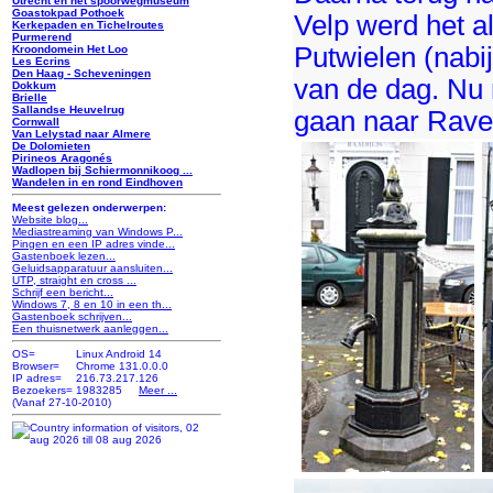
Utrecht en het spoorwegmuseum
Goastokpad Pothoek
Velp werd het al
Kerkepaden en Tichelroutes
Purmerend
Putwielen (nabi
Kroondomein Het Loo
Les Ecrins
Den Haag - Scheveningen
van de dag. Nu 
Dokkum
Brielle
Sallandse Heuvelrug
gaan naar Raven
Cornwall
Van Lelystad naar Almere
De Dolomieten
Pirineos Aragonés
Wadlopen bij Schiermonnikoog ...
Wandelen in en rond Eindhoven
Meest gelezen onderwerpen:
Website blog...
Mediastreaming van Windows P...
Pingen en een IP adres vinde...
Gastenboek lezen...
Geluidsapparatuur aansluiten...
UTP, straight en cross ...
Schrijf een bericht...
Windows 7, 8 en 10 in een th...
Gastenboek schrijven...
Een thuisnetwerk aanleggen...
OS=
Linux Android 14
Browser=
Chrome 131.0.0.0
IP adres=
216.73.217.126
Bezoekers=
1983285
Meer ...
(Vanaf 27-10-2010)