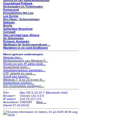
Utrecht en het spoorwegmuseum
Goastokpad Pothoek
Kerkepaden en Tichelroutes
Purmerend
Kroondomein Het Loo
Les Ecrins
Den Haag - Scheveningen
Dokkum
Brielle
Sallandse Heuvelrug
Cornwall
Van Lelystad naar Almere
De Dolomieten
Pirineos Aragonés
Wadlopen bij Schiermonnikoog ...
Wandelen in en rond Eindhoven
Meest gelezen onderwerpen:
Website blog...
Mediastreaming van Windows P...
Pingen en een IP adres vinde...
Gastenboek lezen...
Geluidsapparatuur aansluiten...
UTP, straight en cross ...
Schrijf een bericht...
Windows 7, 8 en 10 in een th...
Gastenboek schrijven...
Een thuisnetwerk aanleggen...
OS=
Mac OS X 10.15.7 (Macintosh Intel)
Browser=
Chrome 131.0.0.0
IP adres=
216.73.217.172
Bezoekers=
1983285
Meer ...
(Vanaf 27-10-2010)