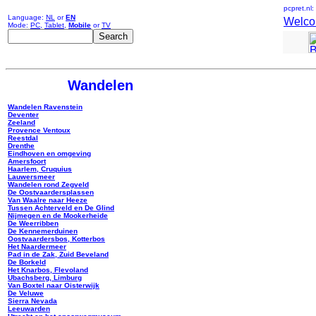
pcpret.nl
Language:
NL
or
EN
Welc
Mode:
PC
,
Tablet
,
Mobile
or
TV
Wandelen
Wandelen Ravenstein
Deventer
Zeeland
Provence Ventoux
Reestdal
Drenthe
Eindhoven en omgeving
Amersfoort
Haarlem, Cruquius
Lauwersmeer
Wandelen rond Zegveld
De Oostvaardersplassen
Van Waalre naar Heeze
Tussen Achterveld en De Glind
Nijmegen en de Mookerheide
De Weerribben
De Kennemerduinen
Oostvaardersbos, Kotterbos
Het Naardermeer
Pad in de Zak, Zuid Beveland
De Borkeld
Het Knarbos, Flevoland
Ubachsberg, Limburg
Van Boxtel naar Oisterwijk
De Veluwe
Sierra Nevada
Leeuwarden