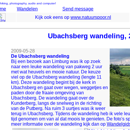
: hiking, photography, audio and computer!
ome
Wandelen
Send message
Kijk ook eens op
www.natuurspoor.nl
Ubachsberg wandeling, 
2009-05-28
De Ubachsberg wandeling
Bij een bezoek aan Limburg was ik op zoek
naar een leuke wandeling van pakweg 2 uur
met wat heuvels en mooie natuur. De keuze
viel op de Ubachsberg wandeling (lengte 11
km). Deze wandeling begint bij de kerk in
Ubachsberg en gaat over wegen, weggetjes en
paden door de fraaie omgeving van
Ubachsberg. De wandeling gaat over de
Kunderberg, langs de snelweg in de richting
van de Putberg. Na ruim 3 uurtjes was ik weer
terug in Ubachsberg. Tijdens de wandeling heb ik vele le
tijd genomen om van al dat moois te genieten. De foto's sp
meer informatie over de wandeling kijk dan op
Wandelgid