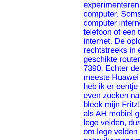
experimenteren.
computer. Soms 
computer intern
telefoon of een 
internet. De op
rechtstreeks in
geschikte router
7390. Echter d
meeste Huawei m
heb ik er eentj
even zoeken naa
bleek mijn Frit
als AH mobiel g
lege velden, du
om lege velden 