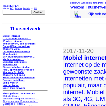
pcpret.nl: wandelen, fotografie,
Taal:
NL
of
EN
Welkom
Thuisnetwe
Mode:
PC
,
Tablet
,
Mobile
of
TV
Kijk ook e
Thuisnetwerk
Mobiel internet
UTP, straight en cross ...
IP adres, pingen ...
Thuisnetwerk, een overzicht
Oude (W)Lan gebruiken
2017-11-20
Windows Vista
Draadloos thuisnetwerk
Woordenlijst ...
Mobiel interne
Een thuisnetwerk bouwen ...
Mediastreaming ...
Meerdere gebruikers
Internet op de m
Windows XP
Directe kabelverbinding
gewoonste zaak
ADSL op Windows/Freesco
Windows 9x, 2000
Windows 7, 8 en 10
Internetten met
Software voor bescherming
Freesco installeren
Veilig werken
populair, maar o
Hoe het begon
Eigen thuisnetwerk
internet. Mobiel
Meest gelezen onderwerpen:
Website blog...
als 3G, 4G, U
Mediastreaming van Windows P...
Pingen en een IP adres vinde...
GPRS. Bijgaande
Gastenboek lezen...