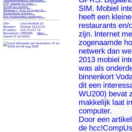
Geluidsapparatuur aansluiten...
UTP, straight en cross ...
SIM. Mobiel inte
Schrijf een bericht...
Windows 7, 8 en 10 in een th...
Gastenboek schrijven...
heeft een kleine
Een thuisnetwerk aanleggen...
restaurants en/
OS=
Linux Android 14
Browser=
Chrome 131.0.0.0
IP adres=
216.73.217.72
zijn. Internet me
Bezoekers=
1983285
Meer ...
(Vanaf 27-10-2010)
zogenaamde hots
netwerk dan wel
2013 mobiel int
was als onderd
binnenkort Voda
dit een interes
WU200) bevat ze
makkelijk laat 
computer.
Door een artike
de hcc!CompUse