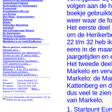
Utrecht en het spoorwegmuseum
Goastokpad Pothoek
volgen aan de h
Kerkepaden en Tichelroutes
Purmerend
boekje gebruikt
Kroondomein Het Loo
Les Ecrins
Den Haag - Scheveningen
weer waar de fo
Dokkum
Brielle
Sallandse Heuvelrug
Het eerste deel 
Cornwall
Van Lelystad naar Almere
om de Herikerbe
De Dolomieten
Pirineos Aragonés
Wadlopen bij Schiermonnikoog ...
22 t/m 32 heb ik
Wandelen in en rond Eindhoven
eens in de maan
Meest gelezen onderwerpen:
Website blog...
Mediastreaming van Windows P...
jaargetijden en e
Pingen en een IP adres vinde...
Gastenboek lezen...
Geluidsapparatuur aansluiten...
Het tweede deel
UTP, straight en cross ...
Schrijf een bericht...
Markelo en verv
Windows 7, 8 en 10 in een th...
Gastenboek schrijven...
Een thuisnetwerk aanleggen...
Markelo: de Mar
OS=
Linux Android 14
Browser=
Chrome 131.0.0.0
Kattenberg en d
IP adres=
216.73.216.136
Bezoekers=
1983285
Meer ...
dus veel te zien
(Vanaf 27-10-2010)
van Markelo.
1. Startpunt Eu