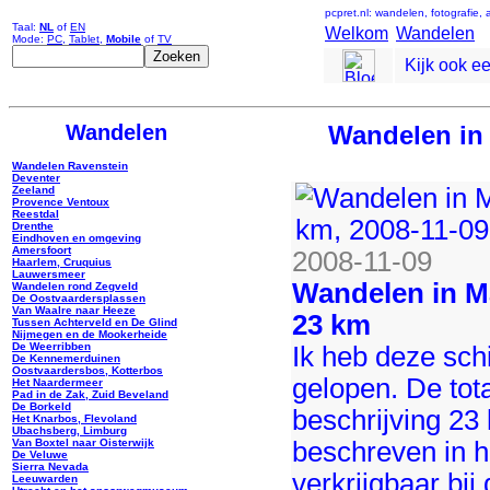
pcpret.nl: wandelen, fotografie,
Taal:
NL
of
EN
Welkom
Wandelen
Mode:
PC
,
Tablet
,
Mobile
of
TV
Kijk ook e
Wandelen
Wandelen in 
Wandelen Ravenstein
Deventer
Zeeland
Provence Ventoux
Reestdal
Drenthe
Eindhoven en omgeving
Amersfoort
2008-11-09
Haarlem, Cruquius
Lauwersmeer
Wandelen in M
Wandelen rond Zegveld
De Oostvaardersplassen
Van Waalre naar Heeze
23 km
Tussen Achterveld en De Glind
Nijmegen en de Mookerheide
De Weerribben
Ik heb deze sch
De Kennemerduinen
Oostvaardersbos, Kotterbos
gelopen. De tot
Het Naardermeer
Pad in de Zak, Zuid Beveland
De Borkeld
beschrijving 23
Het Knarbos, Flevoland
Ubachsberg, Limburg
beschreven in 
Van Boxtel naar Oisterwijk
De Veluwe
Sierra Nevada
verkrijgbaar bi
Leeuwarden