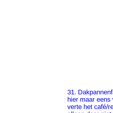
31. Dakpannenfa
hier maar eens v
verte het café/r