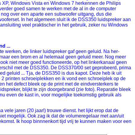
ws XP, Windows Vista en Windows 7 herkennen de Philips
n verder goed samen te werken met de al in de computer
 nog over een aparte een subwoofer uitgang, dus die
wooferset. In het algemeen sluit ik de DSS350 luidspreker aan
ansluiting veel praktischer in het gebruik, zeker nu Windows
d ...
e werken, de linker luidspreker gaf geen geluid. Na her-
g maar een brom en al helemaal geen geluid meer. Nog meer
 ook niet meer goed functioneerde, op het linkerkanaal geen
verschil met de DSS350. De DSS370/00 set geprobeerd, prima
ed geluid ... Tja, de DSS350 is dus kapot. Deze heb ik uit
p 2 printen schroeiplekken en ik vond een schroeiplek op de
en het defect bleek op de print met de eindversterkers te
dspreker, blijkt te zijn doorgebrand (zie foto). Reparatie bleek
t nu even de kast in, voor mogelijke toekomstig gebruik als
ele jaren (20 jaar!) trouwe dienst. het lijkt erop dat de
 niet mogelijk. Ook zag ik dat de volumeregelaar met aan/uit
komst. Ik hoop binnnenkort tijd vrij te kunnen maken voor een