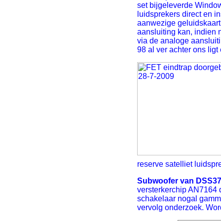
set bijgeleverde Windo
luidsprekers direct en 
aanwezige geluidskaart.
aansluiting kan, indien
via de analoge aansluit
98 al ver achter ons lig
reserve satelliet luidspr
Subwoofer van DSS370 
versterkerchip AN7164 de
schakelaar nogal gammel
vervolg onderzoek. Word