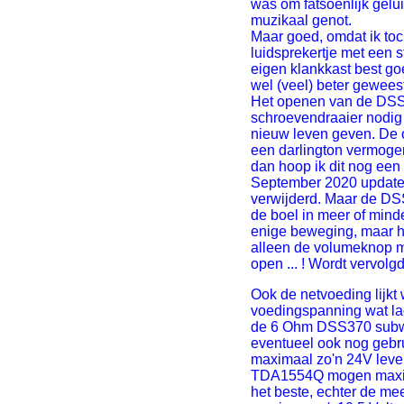
was om fatsoenlijk gelu
muzikaal genot.
Maar goed, omdat ik toc
luidsprekertje met een s
eigen klankkast best goe
wel (veel) beter geweest
Het openen van de DSS37
schroevendraaier nodig 
nieuw leven geven. De 
een darlington vermogen
dan hoop ik dit nog een 
September 2020 update, 
verwijderd. Maar de DS
de boel in meer of mind
enige beweging, maar h
alleen de volumeknop me
open ... ! Wordt vervolgd
Ook de netvoeding lijkt
voedingspanning wat lag
de 6 Ohm DSS370 subwoo
eventueel ook nog gebr
maximaal zo'n 24V lever
TDA1554Q mogen maxima
het beste, echter de m