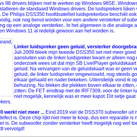
ws 98 drivers blijken niet te werken op Windows 98SE. Windo
installeren de standaard Windows drivers. De luidsprekers lijke
 De Philips DSS350 hoofdsatelliet luidsprekerbox beschikt ook
 nodig, ook nog benut worden voor een andere versterker of sub
ing op een analoge versterker.. In het algemeen is die analoge a
t en Windows 11 al redelijk gewoon aan het worden is.
Linker luidspreker geen geluid, versterker doorgebran
Juli 2009 bleek mijn tweede DSS350 set niet meer goed t
aansluiten van de linker luidspreker kwam er alleen no
onderzoek wees uit dat mijn SB Live!Player geluidskaart
geluid. Na vervangen van de geluidskaart was er geen 
geluid, de linker luidspreker omgewisseld, nog steeds go
elkaar gehaald en nader bekeken. Uiteindelijk vond ik o
behuizing. Nu bleken die plekken boven elkaar te zitten, 
zitten: De FET eindtrap met de IRF7309, voor de linker lui
niet mogelijk, kennelijk was er meer kapot. Dit setje gaa
ekers.
werkt niet meer ...
Eind 2019 viel de DSS370 subwoofer uit na v
fect is. Deze chip lijkt niet meer te koop, dus een reparatie is
 is. De subwoofer zonder versterker heeft mogelijk nog wel toe
t vervolgd!