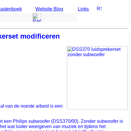
astenboek
Website Blog
Links
erset modificeren
at van de noeste arbeid is een
et een Philips subwoofer (DSS370/00). Zonder subwoofer is
j het wat luider weergeven van muziek en tijdens het