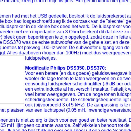
muziek, kreeg ik toch mijn twijfels. Het geluid klonk niet goed,
emen had met het USB gedeelte, besloot ik de luidsprekerset 
e box had losgeschroefd zag ik de oorzaak van de "slechte" gelu
luidspreker in de kleine box deed het werk. De luidspreker vo
weeter met een impedantie van 3 Ohm betekent dit dat deze zo go
r) bleek geen beperkingen te zijn opgelegd, zodat deze in feit
e DSS370 was de echte subwoofer van de gehele set, en deze g
equenties tot pakweg 100Hz weer. De subwoofer uitgang van de
krijgt. Alles daarboven (hoger dan 100Hz) moet dus weergegeven 
luidsprekertjes.
Modificatie Philips DSS350, DSS370:
Voor een betere (en dus goede) geluidsweergave is
woofer de lage tonen te laten weergeven en de tw
eenvoudig luidspreker scheidingfilter (-6 dB per octa
een extra inductie al het verschil maakte. Feiteli
veel beter weergegeven. Om de hoge tonen luidspr
scheidingsfrequentie. De scheidingsfrequentie ligt
ook (bijvoorbeeld 3 of 5 kHz). De aanpassing is te 
het plaatsen van een luchtspoel (0,05 mH, inwendige weerstand
nten is niet zo erg kritisch voor een goed en beter resultaat.
05 mH lijkt geen courante waarde. Zelf wikkelen behoort tot d
el. Ik had de beschikking over een spoel uit een oude Schneide