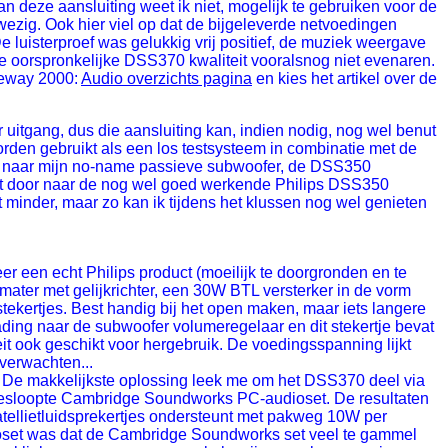
 deze aansluiting weet ik niet, mogelijk te gebruiken voor de
nwezig. Ook hier viel op dat de bijgeleverde netvoedingen
 luisterproef was gelukkig vrij positief, de muziek weergave
e oorspronkelijke DSS370 kwaliteit vooralsnog niet evenaren.
teway 2000:
Audio overzichts pagina
en kies het artikel over de
uitgang, dus die aansluiting kan, indien nodig, nog wel benut
en gebruikt als een los testsysteem in combinatie met de
r naar mijn no-name passieve subwoofer, de DSS350
aat door naar de nog wel goed werkende Philips DSS350
at minder, maar zo kan ik tijdens het klussen nog wel genieten
 een echt Philips product (moeilijk te doorgronden en te
ormater met gelijkrichter, een 30W BTL versterker in de vorm
tekertjes. Best handig bij het open maken, maar iets langere
ading naar de subwoofer volumeregelaar en dit stekertje bevat
eit ook geschikt voor hergebruik. De voedingsspanning lijkt
 verwachten...
. De makkelijkste oplossing leek me om het DSS370 deel via
 gesloopte Cambridge Soundworks PC-audioset. De resultaten
atellietluidsprekertjes ondersteunt met pakweg 10W per
ioset was dat de Cambridge Soundworks set veel te gammel