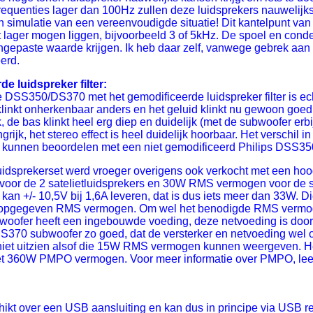
frequenties lager dan 100Hz zullen deze luidsprekers nauwelij
n simulatie van een vereenvoudigde situatie! Dit kantelpunt van
st lager mogen liggen, bijvoorbeeld 3 of 5kHz. De spoel en cond
gepaste waarde krijgen. Ik heb daar zelf, vanwege gebrek aan
erd.
 luidspreker filter:
e DSS350/DS370 met het gemodificeerde luidspreker filter is ec
 klinkt onherkenbaar anders en het geluid klinkt nu gewoon goe
k, de bas klinkt heel erg diep en duidelijk (met de subwoofer erbi
grijk, het stereo effect is heel duidelijk hoorbaar. Het verschil i
s kunnen beoordelen met een niet gemodificeerd Philips DSS350
idsprekerset werd vroeger overigens ook verkocht met een hoo
 de 2 satelietluidsprekers en 30W RMS vermogen voor de subwo
kan +/- 10,5V bij 1,6A leveren, dat is dus iets meer dan 33W. D
 opgegeven RMS vermogen. Om wel het benodigde RMS vermogen
oofer heeft een ingebouwde voeding, deze netvoeding is door mi
S370 subwoofer zo goed, dat de versterker en netvoeding wel op
r niet uitzien alsof die 15W RMS vermogen kunnen weergeven. He
 360W PMPO vermogen. Voor meer informatie over PMPO, le
ikt over een USB aansluiting en kan dus in principe via USB 