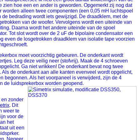
s te zien hoe een en ander is geworden. Opgemerkt zij nog dat
r worden alleen twee componenten (een 0,05 mH luchtspoel
 de bedrading wordt iets gewijzigd. De draadklem, met de
getrokken van de woofer. Vervolgens wordt een uiteinde van
ting. Daarna wordt het andere uiteinde van de spoel
r. Tot slot wordt over de 2 uF de bipolaire condensator een
g even de losgetrokken draadklem van isolatie tape voorzien
htgeschroeft.
ekerbox moet voorzichtig gebeuren. De onderkant wordt
tjes. Leg deze veilig neer (stofvrij). Maak de 4 schroeven
pgelicht. Ga niet wrikken! De onderkant bevat nog twee
. Als de onderkant aan alle kanten evenveel wordt opgelicht,
n begonnen. Als het voorpaneel is verwijderd, zijn de 4
kan de luidsprekerbox worden geopend.
t en zonder
etrix
. Dit
h weer te
ijn voor de
van het
taat uit een
idsprker.
oen. Negeer