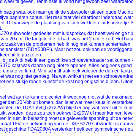
id weer te geven. Tenminste ik vond het gewoon zeer waardeloo
h bezig was, ook maar gelijk de subwoofer uit een oude Macinto
tijve papieren conus. Het resultaat viel daardoor inderdaad wat
d. Dit vanwege de plaatsing van toch wel klein luidsprekertje. 
.
0 subwoofer gedeelte met luidspreker, dat heeft wel enige tij
van 20 cm. De langste die ik had, was net 2 cm te kort. Het ba
oorzaak van de problemen heb ik nog niet kunnen achterhalen. 
s transistor (BDX53BFI). Maar het zou ook aan de voorliggende
keer uit te puzzelen.
bij de Aldi heb ik een geschikte schroevendraaier set kunnen
S370 kast was daarna nog niet te openen. Alles nog eens goed 
ere mate verlijmd. Mijn schrijfhaak leek voldoende dun en lang 
et was nog niet genoeg. Na wat wrikken met een schroevendraai
t een stukje ronde kunstof de kast nog enigszins bijeen. Uitei
!
 wel wat aan te kunnen, echter ik weet nog niet wat de maximal
er dan 20 Volt uit komen, dan is er wat meer keus in versterk
fer. De TDA1554Q (2x22W) blijkt er nog wat meer uit te kunne
uikt worden, deze zou toch ook wel 2x20W of meer kunnen le
en in rust, in belasting moet de geleverde spanning uit de ne
al 18V, de netvoeding van de DSSS370 subwoofer is daarvoor
eest geschikte TDA2030A versterker heeft een symmetrische net