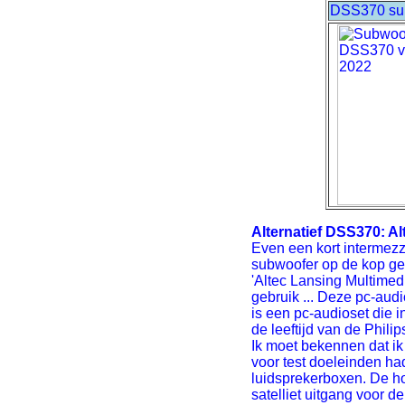
DSS370 sub
Alternatief DSS370: A
Even een kort intermez
subwoofer op de kop get
'Altec Lansing Multimed
gebruik ... Deze pc-audi
is een pc-audioset die i
de leeftijd van de Phi
Ik moet bekennen dat i
voor test doeleinden ha
luidsprekerboxen. De ho
satelliet uitgang voor 