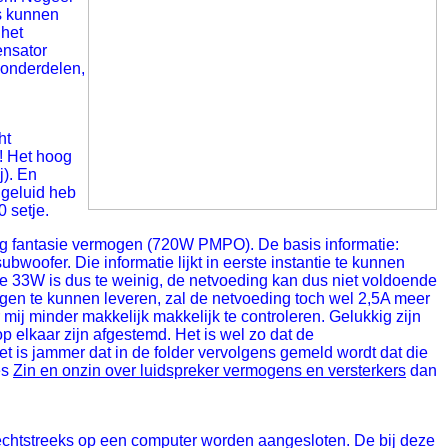
ks kunnen
 het
ensator
 onderdelen,
ht
d! Het hoog
j). En
n geluid heb
 setje.
g fantasie vermogen (720W PMPO). De basis informatie:
ofer. Die informatie lijkt in eerste instantie te kunnen
ie 33W is dus te weinig, de netvoeding kan dus niet voldoende
 te kunnen leveren, zal de netvoeding toch wel 2,5A meer
j minder makkelijk makkelijk te controleren. Gelukkig zijn
 elkaar zijn afgestemd. Het is wel zo dat de
t is jammer dat in de folder vervolgens gemeld wordt dat die
es
Zin en onzin over luidspreker vermogens en versterkers
dan
rechtstreeks op een computer worden aangesloten. De bij deze