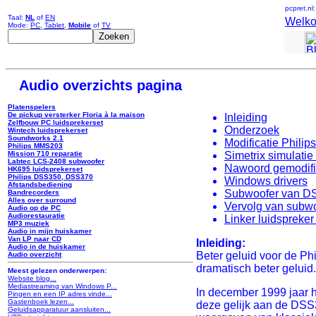
pcpret.nl
Taal:
NL
of
EN
Welk
Mode:
PC
,
Tablet
,
Mobile
of
TV
Audio overzichts pagina
Platenspelers
De pickup versterker Floria à la maison
Inleiding
Zelfbouw PC luidsprekerset
Onderzoek
Wintech luidsprekerset
Soundworks 2.1
Modificatie Phil
Philips MMS203
Simetrix simulati
Mission 710 reparatie
Labtec LCS-2408 subwoofer
Nawoord gemodifice
HK695 luidsprekerset
Philips DSS350, DSS370
Windows drivers
Afstandsbediening
Subwoofer van DSS
Bandrecorders
Alles over surround
Vervolg van subwo
Audio op de PC
Audiorestauratie
Linker luidspreker
MP3 muziek
Audio in mijn huiskamer
Van LP naar CD
Inleiding:
Audio in de huiskamer
Beter geluid voor de Ph
Audio overzicht
dramatisch beter geluid.
Meest gelezen onderwerpen:
Website blog...
Mediastreaming van Windows P...
In december 1999 jaar 
Pingen en een IP adres vinde...
Gastenboek lezen...
deze gelijk aan de DSS35
Geluidsapparatuur aansluiten...