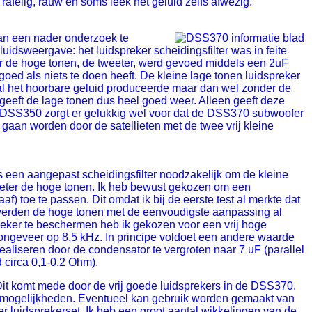
 rafelig, rauw en soms leek het geluid zelfs afwezig.
aan een nader onderzoek te
idsweergave: het luidspreker scheidingsfilter was in feite
or de hoge tonen, de tweeter, werd gevoed middels een 2uF
ed als niets te doen heeft. De kleine lage tonen luidspreker
e al het hoorbare geluid produceerde maar dan wel zonder de
eeft de lage tonen dus heel goed weer. Alleen geeft deze
 DSS350 zorgt er gelukkig wel voor dat de DSS370 subwoofer
gaan worden door de satellieten met de twee vrij kleine
 een aangepast scheidingsfilter noodzakelijk om de kleine
eeter de hoge tonen. Ik heb bewust gekozen om een
af) toe te passen. Dit omdat ik bij de eerste test al merkte dat
jk werden de hoge tonen met de eenvoudigste aanpassing al
eker te beschermen heb ik gekozen voor een vrij hoge
 ongeveer op 8,5 kHz. In principe voldoet een andere waarde
realiseren door de condensator te vergroten naar 7 uF (parallel
 circa 0,1-0,2 Ohm).
 Dit komt mede door de vrij goede luidsprekers in de DSS370.
e mogelijkheden. Eventueel kan gebruik worden gemaakt van
r luidsprekerset. Ik heb een groot aantal wikkelingen van de