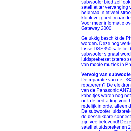
subwoofer bied zelf ook
satelliet ter vervanging
helemaal niet veel stro
klonk vrij goed, maar d
Voor meer informatie o
Gateway 2000.
Gelukkig beschikt de Ph
worden. Deze nog werke
losse DSS350 satelliet
subwoofer signaal word
luidsprekerset (stereo s
van mooie muziek in Phili
Vervolg van subwoofer
De reparatie van de DSS
repareren)? De elektroni
van de Panasonic AN7164
kabeltjes waren nog net
ook de bedrading voor he
redelijk in orde, alleen 
De subwoofer luidsprek
de beschikbare connect
zijn veelbelovend! Deze
satellietluidspreker e