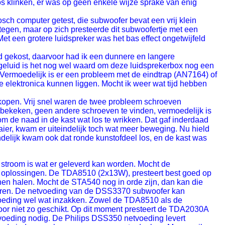
s klinken, er was op geen enkele wijze sprake van enig
sch computer getest, die subwoofer bevat een vrij klein
 tegen, maar op zich presteerde dit subwoofertje met een
Met een grotere luidspreker was het bas effect ongetwijfeld
d gekost, daarvoor had ik een dunnere en langere
sgeluid is het nog wel waard om deze luidsprekerbox nog een
Vermoedelijk is er een probleem met de eindtrap (AN7164) of
 elektronica kunnen liggen. Mocht ik weer wat tijd hebben
 kopen. Vrij snel waren de twee probleem schroeven
bekeken, geen andere schroeven te vinden, vermoedelijk is
om de naad in de kast wat los te wrikken. Dat gaf inderdaad
er, kwam er uiteindelijk toch wat meer beweging. Nu hield
ndelijk kwam ook dat ronde kunstofdeel los, en de kast was
e stroom is wat er geleverd kan worden. Mocht de
er oplossingen. De TDA8510 (2x13W), presteert best goed op
n halen. Mocht de STA540 nog in orde zijn, dan kan die
veren. De netvoeding van de DSS3370 subwoofer kan
tvoeding wel wat inzakken. Zowel de TDA8510 als de
 niet zo geschikt. Op dit moment presteert de TDA2030A
voeding nodig. De Philips DSS350 netvoeding levert