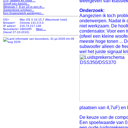
weergeven van klassieke 
UTP, straight en cross ...
Schrijf een bericht...
Windows 7, 8 en 10 in een th...
Onderzoek:
Gastenboek schrijven...
Een thuisnetwerk aanleggen...
Aangezien ik toch probl
OS=
Mac OS X 10.15.7 (Macintosh Intel)
onderwerpen. Nadat ik d
Browser=
Chrome 131.0.0.0
niet werkzaam. De hoofd
IP adres=
216.73.217.138
Bezoekers=
1983285
Meer ...
condensator. Voor een t
(Vanaf 27-10-2010)
(ofwel een kleine woofe
meeste hoge tonen ... D
subwoofer alleen de fr
wel het juiste signaal 
plaatsen van 4,7uF) en 
De keuze van de compone
Een spoelwaarde van 0,
een oude luidsprekerspo