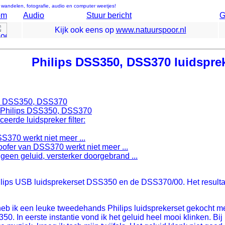
: wandelen, fotografie, audio en computer weetjes!
om
Audio
Stuur bericht
G
Kijk ook eens op
www.natuurspoor.nl
Philips DSS350, DSS370 luidsprek
ips DSS350, DSS370
e Philips DSS350, DSS370
erde luidspreker filter:
370 werkt niet meer ...
ofer van DSS370 werkt niet meer ...
 geen geluid, versterker doorgebrand ...
ilips USB luidsprekerset DSS350 en de DSS370/00. Het resulta
heb ik een leuke tweedehands Philips luidsprekerset gekocht m
0. In eerste instantie vond ik het geluid heel mooi klinken. Bi