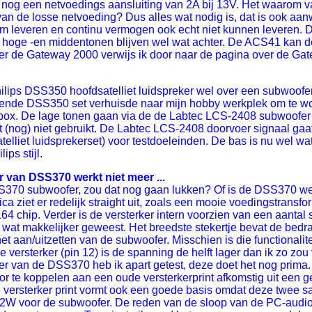
 nog een netvoedings aansluiting van 2A bij 13V. Het waarom van
 van de losse netvoeding? Dus alles wat nodig is, dat is ook aa
om leveren en continu vermogen ook echt niet kunnen leveren. De
e hoge -en middentonen blijven wel wat achter. De ACS41 kan d
ver de Gateway 2000 verwijs ik door naar de pagina over de Ga
ilips DSS350 hoofdsatelliet luidspreker wel over een subwoofer 
nde DSS350 set verhuisde naar mijn hobby werkplek om te word
 box. De lage tonen gaan via de de Labtec LCS-2408 subwoofe
t (nog) niet gebruikt. De Labtec LCS-2408 doorvoer signaal g
atelliet luidsprekerset) voor testdoeleinden. De bas is nu wel w
ps stijl.
 van DSS370 werkt niet meer ...
370 subwoofer, zou dat nog gaan lukken? Of is de DSS370 weer
ca ziet er redelijk straight uit, zoals een mooie voedingstransf
 chip. Verder is de versterker intern voorzien van een aantal s
 wat makkelijker geweest. Het breedste stekertje bevat de bedr
t aan/uitzetten van de subwoofer. Misschien is die functionalit
de versterker (pin 12) is de spanning de helft lager dan ik zo zou
er van de DSS370 heb ik apart getest, deze doet het nog prima
or te koppelen aan een oude versterkerprint afkomstig uit een
 versterker print vormt ook een goede basis omdat deze twee s
n 22W voor de subwoofer. De reden van de sloop van de PC-aud