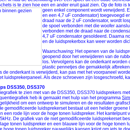
schets is te zien hoe een en ander eruit gaat zien. Op de foto i
geen enkel component wordt verwijderd.
E
en een 4,7 uF condensator) toegevoegd en
draad naar de 2 uF condensator, wordt los
de spoel verbonden met die woofer aanslui
verbonden met de draad naar de condensato
4,7 uF condensator gesoldeerd. Daarna no
en de luidsprekerbox kan weer worden dic
Waarschuwing: Het openen van de luidspr
geopend door het verwijderen van de rubber
los. Vervolgens kan de onderkant worden o
plastic pennetjes die gemakkelijk afbreken
ls de onderkant is verwijderd, kan pas met het voorpaneel worde
et luidsprekerpaneel. Als deze schroeven zijn losgeschroefd, 
ilips DSS350, DSS370
tiegrafiek te zien met van de DSS350, DSS370 luidsprekers me
equentiegrafiek heb ik gemaakt met hulp van het programma
Sim
lijkheid om een ontwerp te simuleren en de resultaten grafisc
e gemodificeerde luidsprekerset bestaat uit een helder groene l
n een rode lijn voor de hoge tonen luidspreker. Het kantelpunt 
j 8,5kHz. De grafiek van de niet gemodificeerde luidsprekerset bes
 lage tonen luidspreker en een blauwe lijn voor de hoge tonen lu
 de hoge tonen luidspreker nauwelijks kansen krijgt om iets te d