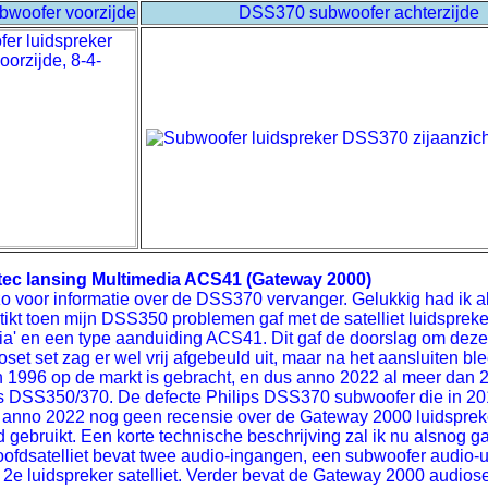
woofer voorzijde
DSS370 subwoofer achterzijde
ltec lansing Multimedia ACS41 (Gateway 2000)
zo voor informatie over de DSS370 vervanger. Gelukkig had ik
ikt toen mijn DSS350 problemen gaf met de satelliet luidspreker
ia' en een type aanduiding ACS41. Dit gaf de doorslag om deze s
oset set zag er wel vrij afgebeuld uit, maar na het aansluiten 
n 1996 op de markt is gebracht, en dus anno 2022 al meer dan 25
lips DSS350/370. De defecte Philips DSS370 subwoofer die in 
k anno 2022 nog geen recensie over de Gateway 2000 luidsprek
d gebruikt. Een korte technische beschrijving zal ik nu alsnog 
ofdsatelliet bevat twee audio-ingangen, een subwoofer audio-
de 2e luidspreker satelliet. Verder bevat de Gateway 2000 aud