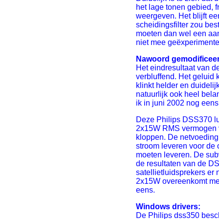
het lage tonen gebied, 
weergeven. Het blijft ee
scheidingsfilter zou be
moeten dan wel een aan
niet mee geëxperimente
Nawoord gemodificeerde
Het eindresultaat van d
verbluffend. Het geluid
klinkt helder en duidelij
natuurlijk ook heel belan
ik in juni 2002 nog een
Deze Philips DSS370 lu
2x15W RMS vermogen voor
kloppen. De netvoeding 
stroom leveren voor de
moeten leveren. De subw
de resultaten van de DS
satellietluidsprekers e
2x15W overeenkomt met
eens.
Windows drivers:
De Philips dss350 besch