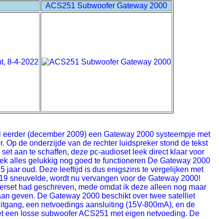
ACS251 Subwoofer Gateway 2000
 al eerder (december 2009) een Gateway 2000 systeempje met
. Op de onderzijde van de rechter luidspreker stond de tekst
et aan te schaffen, deze pc-audioset leek direct klaar voor
bleek alles gelukkig nog goed te functioneren De Gateway 2000
 jaar oud. Deze leeftijd is dus enigszins te vergelijken met
2019 sneuvelde, wordt nu vervangen voor de Gateway 2000!
erset had geschreven, mede omdat ik deze alleen nog maar
gaan geven. De Gateway 2000 beschikt over twee satelliet
uitgang, een netvoedings aansluiting (15V-800mA), en de
ioset een losse subwoofer ACS251 met eigen netvoeding. De