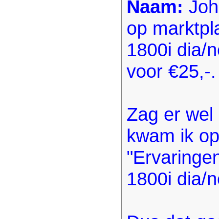
Naam:
Joh
op marktpl
1800i dia/
voor €25,-.
Zag er wel 
kwam ik op 
"Ervaringe
1800i dia/n