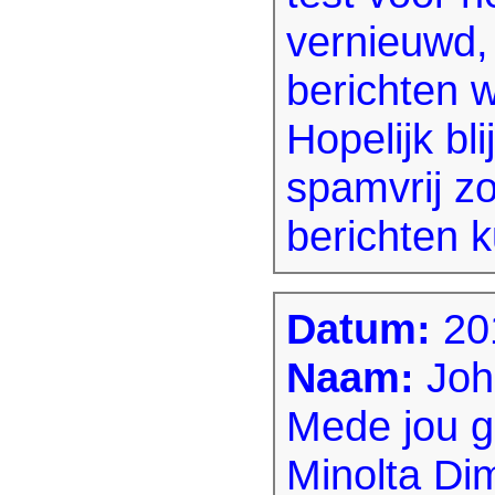
vernieuwd,
berichten 
Hopelijk bl
spamvrij z
berichten 
Datum:
20
Naam:
Joh
Mede jou g
Minolta Di