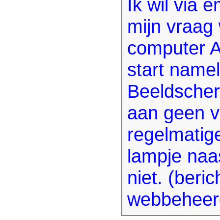
Ik wil via 
mijn vraag
computer A
start nameli
Beeldscherm
aan geen v
regelmatig
lampje naas
niet. (beri
webbeheer