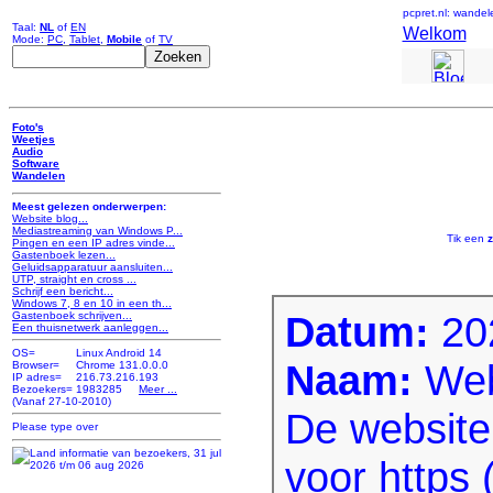
pcpret.nl: wandel
Taal:
NL
of
EN
Welkom
Mode:
PC
,
Tablet
,
Mobile
of
TV
Foto's
Weetjes
Audio
Software
Wandelen
Meest gelezen onderwerpen:
Website blog...
Mediastreaming van Windows P...
Tik een
Pingen en een IP adres vinde...
Gastenboek lezen...
Geluidsapparatuur aansluiten...
UTP, straight en cross ...
Schrijf een bericht...
Windows 7, 8 en 10 in een th...
Datum:
20
Gastenboek schrijven...
Een thuisnetwerk aanleggen...
OS=
Linux Android 14
Naam:
Web
Browser=
Chrome 131.0.0.0
IP adres=
216.73.216.193
Bezoekers=
1983285
Meer ...
(Vanaf 27-10-2010)
De website
voor https 