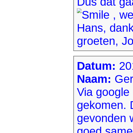
Dus dat g
, we
Hans, dank 
groeten, J
Datum:
20
Naam:
Ger
Via google 
gekomen. D
gevonden 
goed samen