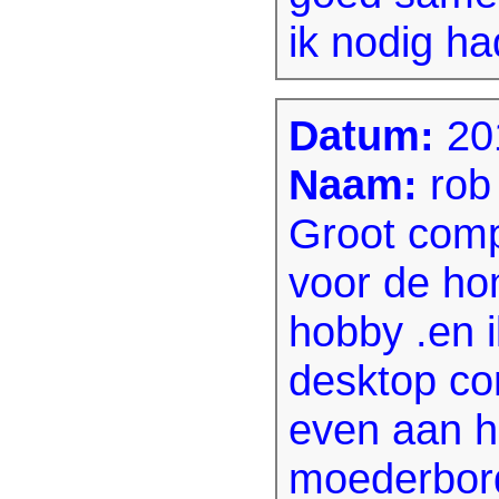
ik nodig ha
Datum:
20
Naam:
rob
Groot comp
voor de ho
hobby .en 
desktop c
even aan he
moederbord 