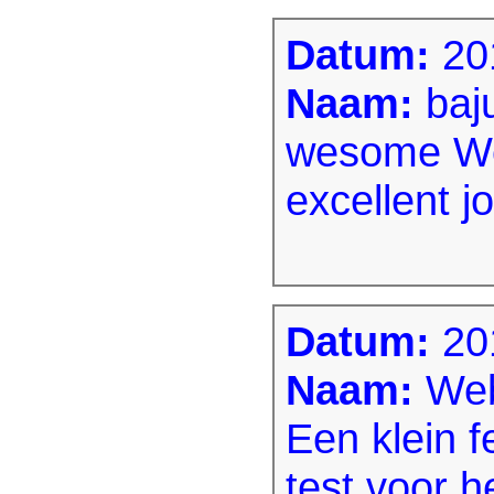
Datum:
20
Naam:
baj
wesome We
excellent j
Datum:
20
Naam:
Web
Een klein f
test voor h