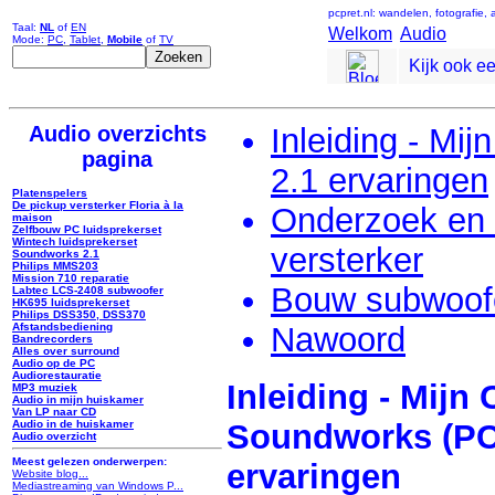
pcpret.nl: wandelen, fotografie,
Taal:
NL
of
EN
Welkom
Audio
Mode:
PC
,
Tablet
,
Mobile
of
TV
Kijk ook e
Audio overzichts
Inleiding - M
pagina
2.1 ervaringen
Platenspelers
De pickup versterker Floria à la
Onderzoek en 
maison
Zelfbouw PC luidsprekerset
Wintech luidsprekerset
versterker
Soundworks 2.1
Philips MMS203
Mission 710 reparatie
Bouw subwoofe
Labtec LCS-2408 subwoofer
HK695 luidsprekerset
Philips DSS350, DSS370
Nawoord
Afstandsbediening
Bandrecorders
Alles over surround
Audio op de PC
Audiorestauratie
Inleiding - Mijn
MP3 muziek
Audio in mijn huiskamer
Van LP naar CD
Soundworks (PC
Audio in de huiskamer
Audio overzicht
Meest gelezen onderwerpen:
ervaringen
Website blog...
Mediastreaming van Windows P...