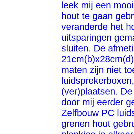
leek mij een mooi
hout te gaan geb
veranderde het ho
uitsparingen gem
sluiten. De afmet
21cm(b)x28cm(d)
maten zijn niet toe
luidsprekerboxen,
(ver)plaatsen. D
door mij eerder 
Zelfbouw PC luids
grenen hout gebrui