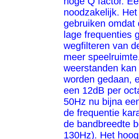
hoge Q factor. Een
noodzakelijk. Het 
gebruiken omdat d
lage frequenties
wegfilteren van d
meer speelruimte
weerstanden kan de
worden gedaan, en
een 12dB per octa
50Hz nu bijna een
de frequentie kar
de bandbreedte b
130Hz). Het hoog-