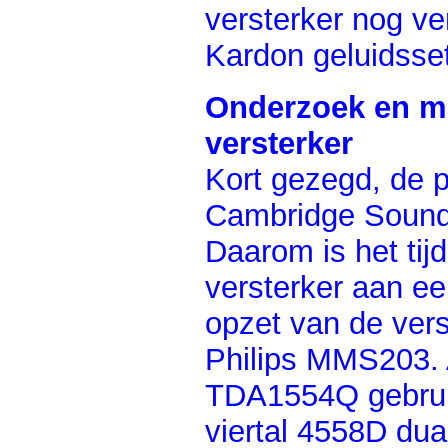
versterker nog v
Kardon geluidsse
Onderzoek en mo
versterker
Kort gezegd, de p
Cambridge Soundw
Daarom is het tij
versterker aan e
opzet van de vers
Philips MMS203. A
TDA1554Q gebruik
viertal 4558D du