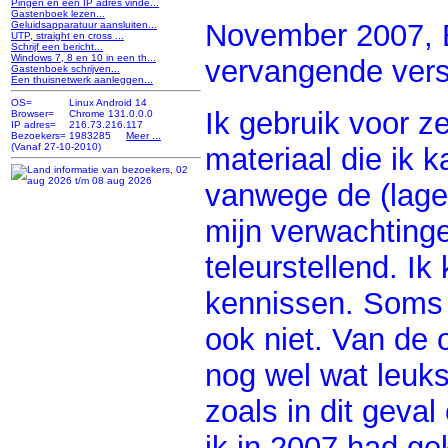
Pingen en een IP adres vinde...
Gastenboek lezen...
November 2007, B
Geluidsapparatuur aansluiten...
UTP, straight en cross ...
Schrijf een bericht...
Windows 7, 8 en 10 in een th...
vervangende vers
Gastenboek schrijven...
Een thuisnetwerk aanleggen...
OS=
Linux Android 14
Ik gebruik voor z
Browser=
Chrome 131.0.0.0
IP adres=
216.73.216.117
Bezoekers=
1983285
Meer ...
(Vanaf 27-10-2010)
materiaal die ik 
vanwege de (lage
mijn verwachtinge
teleurstellend. Ik
kennissen. Soms 
ook niet. Van de
nog wel wat leuk
zoals in dit geva
ik in 2007 had ge