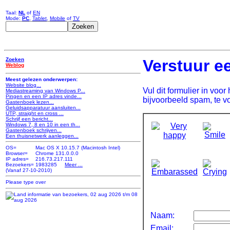
Taal:
NL
of
EN
Mode:
PC
,
Tablet
,
Mobile
of
TV
Zoeken
Verstuur ee
Weblog
Meest gelezen onderwerpen:
Website blog...
Vul dit formulier in voo
Mediastreaming van Windows P...
Pingen en een IP adres vinde...
bijvoorbeeld spam, te vo
Gastenboek lezen...
Geluidsapparatuur aansluiten...
UTP, straight en cross ...
Schrijf een bericht...
Windows 7, 8 en 10 in een th...
Gastenboek schrijven...
Een thuisnetwerk aanleggen...
OS=
Mac OS X 10.15.7 (Macintosh Intel)
Browser=
Chrome 131.0.0.0
IP adres=
216.73.217.111
Bezoekers=
1983285
Meer ...
(Vanaf 27-10-2010)
Naam:
Email: