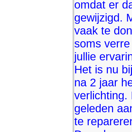
omdat er da
gewijzigd. M
vaak te don
soms verre 
jullie ervar
Het is nu bi
na 2 jaar h
verlichting.
geleden aa
te reparere