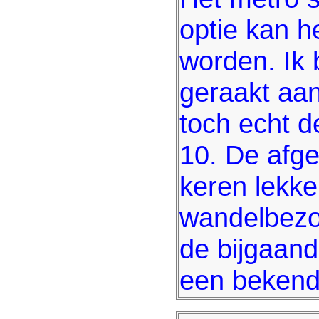
optie kan h
worden. Ik
geraakt aa
toch echt d
10. De afg
keren lekk
wandelbezo
de bijgaand
een bekende