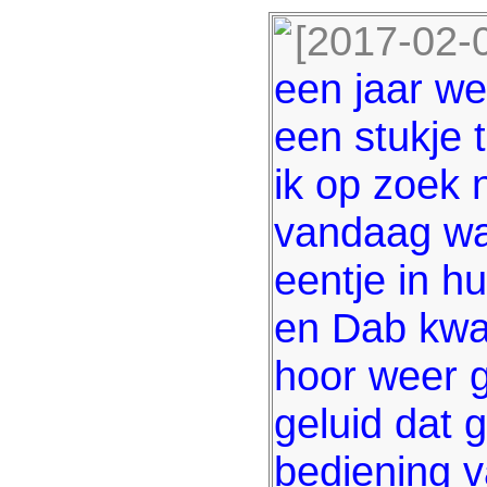
[2017-02-
een jaar w
een stukje t
ik op zoek 
vandaag was
eentje in h
en Dab kwali
hoor weer 
geluid dat 
bediening v