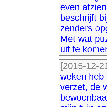
even afzien
beschrijft b
zenders op
Met wat puz
uit te kome
[2015-12-21
weken heb i
verzet, de
bewoonbaar