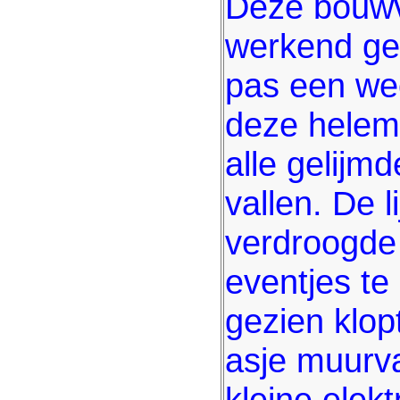
Deze bouwva
werkend ge
pas een wee
deze helem
alle gelijm
vallen. De 
verdroogde s
eventjes te
gezien klop
asje muurva
kleine elek