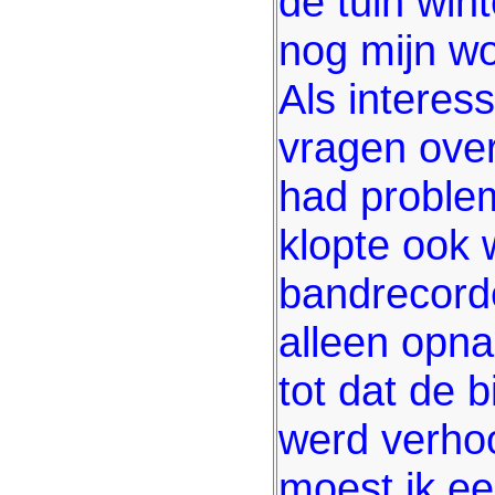
de tuin win
nog mijn w
Als interes
vragen ove
had proble
klopte ook 
bandrecorde
alleen opna
tot dat de 
werd verho
moest ik ee