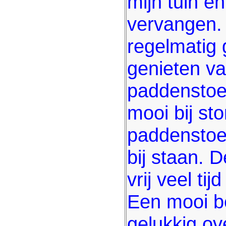
mijn tuin e
vervangen.
regelmatig
genieten v
paddenstoel
mooi bij st
paddenstoe
bij staan. 
vrij veel t
Een mooi b
gelukkig ov