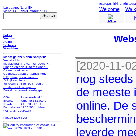
pcpret.nl: hiking, photog
Language:
NL
or
EN
Welcome
Walk
Mode:
PC
,
Tablet
,
Mobile
or
TV
Foto's
Webs
Weetjes
Audio
Software
Wandelen
Meest gelezen onderwerpen:
Website blog...
[2020-11-02
Mediastreaming van Windows P...
Pingen en een IP adres vinde...
Gastenboek lezen...
Geluidsapparatuur aansluiten...
nog steeds 
UTP, straight en cross ...
Schrijf een bericht...
Windows 7, 8 en 10 in een th...
Gastenboek schrijven...
de meeste i
Een thuisnetwerk aanleggen...
OS=
Linux Android 14
Browser=
Chrome 131.0.0.0
online. De 
IP adres=
216.73.217.115
Bezoekers=
1983285
Meer ...
(Vanaf 27-10-2010)
bescherming 
leverde mee