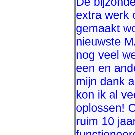
De bijzonde
extra werk 
gemaakt wo
nieuwste M
nog veel w
een en ande
mijn dank 
kon ik al v
oplossen! O
ruim 10 ja
functioneerd