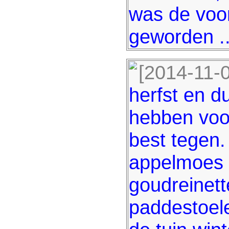
was de voor
geworden ..
[2014-11-0
herfst en d
hebben voor
best tegen.
appelmoes
goudreinett
paddestoel