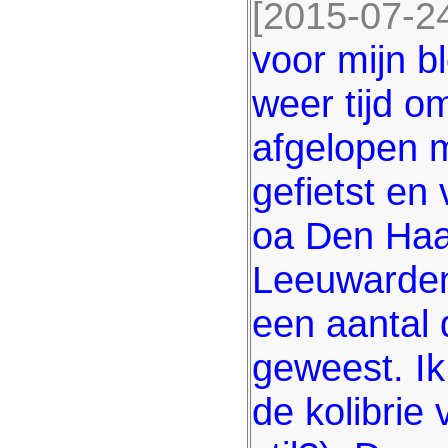
[2015-07-24
voor mijn b
weer tijd o
afgelopen 
gefietst en
oa Den Haa
Leeuwarden
een aantal 
geweest. Ik
de kolibrie 