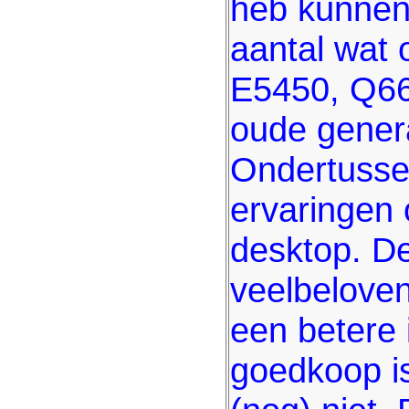
heb kunnen
aantal wat 
E5450, Q66
oude generat
Ondertussen
ervaringen
desktop. De
veelbelove
een betere 
goedkoop is