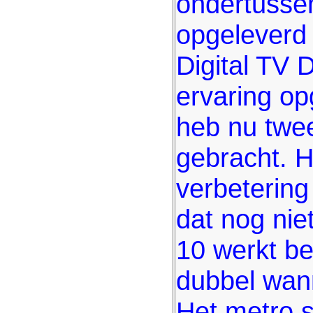
ondertusse
opgeleverd 
Digital TV 
ervaring o
heb nu twe
gebracht. 
verbetering
dat nog nie
10 werkt be
dubbel wann
Het metro s