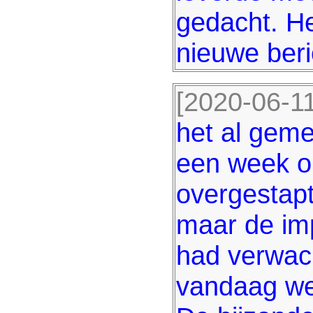
gedacht. H
nieuwe beri
[2020-06-11
het al geme
een week on
overgestapt
maar de imp
had verwach
vandaag wee