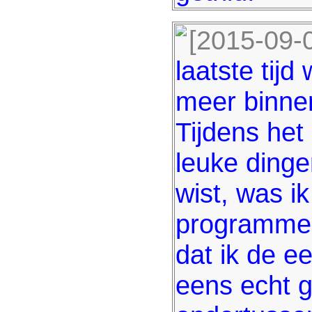
[2015-09-
laatste tijd
meer binne
Tijdens he
leuke dinge
wist, was i
programmer
dat ik de e
eens echt g