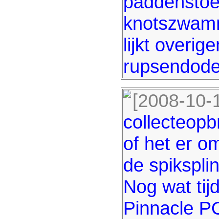
paddenstoe
knotszwamm
lijkt overig
rupsendode
[2008-10-
collecteopb
of het er om
de spikspli
Nog wat ti
Pinnacle PC