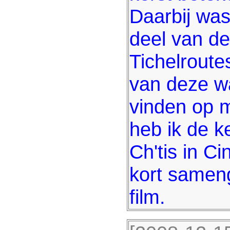
Daarbij was
deel van d
Tichelroute
van deze wa
vinden op m
heb ik de k
Ch'tis in C
kort sameng
film.