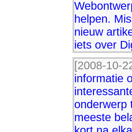
Webontwerp
helpen. Mis
nieuw artik
iets over 
[2008-10-22
informatie 
interessant
onderwerp t
meeste bela
kort na elk