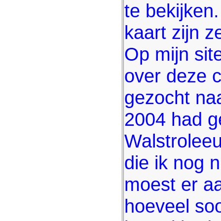
te bekijken
kaart zijn
Op mijn sit
over deze c
gezocht naa
2004 had g
Walstrolee
die ik nog n
moest er a
hoeveel soo