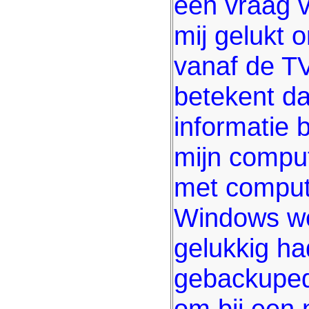
een vraag v
mij gelukt 
vanaf de TV
betekent dat
informatie 
mijn compu
met comput
Windows we
gelukkig had
gebackuped
om bij een 