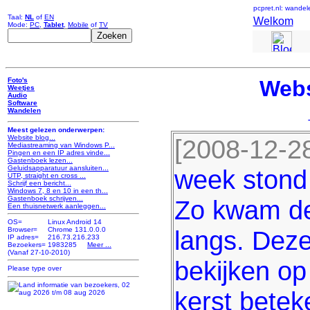
pcpret.nl: wandel
Taal:
NL
of
EN
Welkom
Mode:
PC
,
Tablet
,
Mobile
of
TV
Foto's
Webs
Weetjes
Audio
Software
Wandelen
Meest gelezen onderwerpen:
Website blog...
[2008-12-28
Mediastreaming van Windows P...
Pingen en een IP adres vinde...
Gastenboek lezen...
Geluidsapparatuur aansluiten...
week stond 
UTP, straight en cross ...
Schrijf een bericht...
Windows 7, 8 en 10 in een th...
Gastenboek schrijven...
Zo kwam de
Een thuisnetwerk aanleggen...
OS=
Linux Android 14
Browser=
Chrome 131.0.0.0
langs. Deze
IP adres=
216.73.216.233
Bezoekers=
1983285
Meer ...
(Vanaf 27-10-2010)
bekijken op
kerst betek