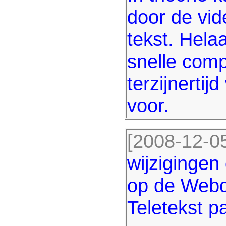
door de vid
tekst. Hela
snelle comp
terzijnertij
voor.
[2008-12-05
wijzigingen
op de Webd
Teletekst p