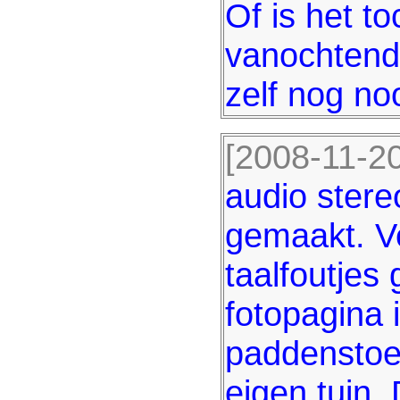
Of is het t
vanochtend 
zelf nog no
[2008-11-20
audio stere
gemaakt. Ve
taalfoutjes
fotopagina i
paddenstoel
eigen tuin