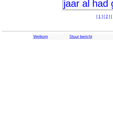
jaar al had
[
1
] [
2
] [
Welkom
Stuur bericht