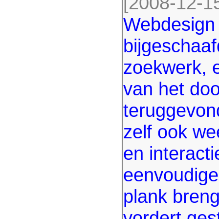
[2008-12-15
Webdesign 
bijgeschaaf
zoekwerk, en
van het doo
teruggevon
zelf ook we
en interact
eenvoudige
plank breng
vordert ges