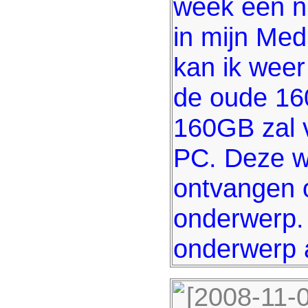
week een n
in mijn Med
kan ik wee
de oude 160
160GB zal 
PC. Deze w
ontvangen o
onderwerp. 
onderwerp a
[2008-11-0