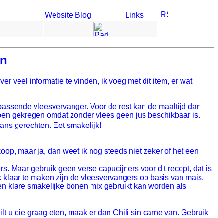
Website Blog
Links
en
ver veel informatie te vinden, ik voeg met dit item, er wat
jpassende vleesvervanger. Voor de rest kan de maaltijd dan
ebben gekregen omdat zonder vlees geen jus beschikbaar is.
ns gerechten. Eet smakelijk!
koop, maar ja, dan weet ik nog steeds niet zeker of het een
. Maar gebruik geen verse capucijners voor dit recept, dat is
 klaar te maken zijn de vleesvervangers op basis van mais.
 en klare smakelijke bonen mix gebruikt kan worden als
ilt u die graag eten, maak er dan
Chili sin carne
van. Gebruik