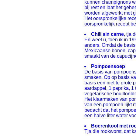
kunnen champignons word
bij rest en laat het geh
worden afgewerkt met g
Het oorspronkelijke rec
oorspronkelijk recept be
Chili sin carne
, tja
En weet u, toen ik in 1
anders. Omdat de basis g
Mexicaanse bonen, capuc
smaakt van de capucijne
Pompoensoep
De basis van pompoenso
smaken. Op op basis van
basis een niet te grote
aardappel, 1 paprika, 1
vegetarische bouillonblo
Het klaarmaken van pompo
van een pompoen lijkt 
bedacht dat het pompoen
een halve liter water v
Boerenkool met roo
Tja die rookworst, dat k