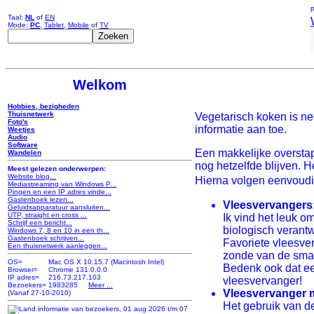
p
Taal:
NL
of
EN
Mode:
PC
,
Tablet
,
Mobile
of
TV
Welkom
Hobbies, bezigheden
Thuisnetwerk
Vegetarisch koken is net 
Foto's
informatie aan toe.
Weetjes
Audio
Software
Een makkelijke overstap
Wandelen
nog hetzelfde blijven. 
Meest gelezen onderwerpen:
Website blog...
Hierna volgen eenvoudi
Mediastreaming van Windows P...
Pingen en een IP adres vinde...
Gastenboek lezen...
Vleesvervangers
Geluidsapparatuur aansluiten...
UTP, straight en cross ...
Ik vind het leuk o
Schrijf een bericht...
biologisch verantw
Windows 7, 8 en 10 in een th...
Gastenboek schrijven...
Favoriete vleesver
Een thuisnetwerk aanleggen...
zonde van de smaa
OS=
Mac OS X 10.15.7 (Macintosh Intel)
Bedenk ook dat ee
Browser=
Chrome 131.0.0.0
IP adres=
216.73.217.103
vleesvervanger!
Bezoekers=
1983285
Meer ...
Vleesvervanger m
(Vanaf 27-10-2010)
Het gebruik van d