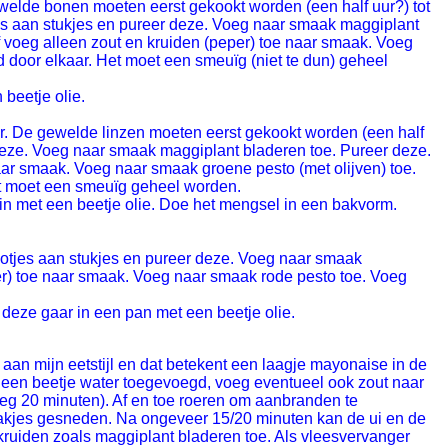
ewelde bonen moeten eerst gekookt worden (een half uur?) tot
tjes aan stukjes en pureer deze. Voeg naar smaak maggiplant
f voeg alleen zout en kruiden (peper) toe naar smaak. Voeg
 door elkaar. Het moet een smeuïg (niet te dun) geheel
beetje olie.
ter. De gewelde linzen moeten eerst gekookt worden (een half
r deze. Voeg naar smaak maggiplant bladeren toe. Pureer deze.
aar smaak. Voeg naar smaak groene pesto (met olijven) toe.
et moet een smeuïg geheel worden.
n met een beetje olie. Doe het mengsel in een bakvorm.
jalotjes aan stukjes en pureer deze. Voeg naar smaak
er) toe naar smaak. Voeg naar smaak rode pesto toe. Voeg
k deze gaar in een pan met een beetje olie.
t aan mijn eetstijl en dat betekent een laagje mayonaise in de
g een beetje water toegevoegd, voeg eventueel ook zout naar
weg 20 minuten). Af en toe roeren om aanbranden te
 plakjes gesneden. Na ongeveer 15/20 minuten kan de ui en de
kruiden zoals maggiplant bladeren toe. Als vleesvervanger