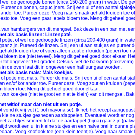
 of wel de gedroogde bonen (circa 150-200 gram) in water. De g
. Pureer de bonen, capucijners. Snij een ui of een aantal sjalo
riander toe. Pureer deze. Voeg naar smaak gehakt kruiden toe o
esto toe. Voeg een paar lepels bloem toe. Meng dit geheel goed
 van hamburgers van dit mengsel. Bak deze in een pan met een 
et als basis linzen: Linzenpaté.
f potje, of wel de gedroogde linzen (circa 200-400 gram) in wa
 gaar zijn. Pureerd de linzen. Snij een ui aan stukjes en puree
ehakt kruiden toe of voeg alleen zout en kruiden (peper) toe n
t bloem toe (niet teveel). Meng dit geheel goed door elkaar. H
 tot ongeveer 180 graden Celsius. Vet de bakvorm (cakevorm) i
in de oven laat dit in ongeveer een half uur gaar worden.
et als basis mais: Mais koekjes.
 of potje met mais. Pureer de mais. Snij een ui of een aantal s
en en/of koriander toe. Pureer deze. Voeg zout en kruiden (pep
 bloem toe. Meng dit geheel goed door elkaar.
van koekjes (niet te groot en niet te klein) van dit mengsel. Ba
t witlof maar dan niet uit een potje.
t vond ik vrij vet (1 pot mayonaise). Ik heb het recept aangepas
 in kleine stukjes gesneden aardappelen. Eventueel wordt er no
eel zachtjes smoren tot dat de aardappel (bijna) gaar zijn (pak
tijd wordt een ui in kleine stukjes en een halve prei in dunne
edaan. Voeg knoflook toe (een klein teentje). Voeg naar smaak 