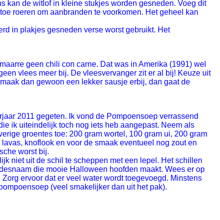
s kan de witlof in kleine stukjes worden gesneden. Voeg dit
f en toe roeren om aanbranden te voorkomen. Het geheel kan
erd in plakjes gesneden verse worst gebruikt. Het
 maarre geen chili con carne. Dat was in Amerika (1991) wel
een vlees meer bij. De vleesvervanger zit er al bij! Keuze uit
, maak dan gewoon een lekker sausje erbij, dan gaat de
rjaar 2011 gegeten. Ik vond de Pompoensoep verrassend
e ik uiteindelijk toch nog iets heb aangepast. Neem als
erige groentes toe: 200 gram wortel, 100 gram ui, 200 gram
m, lavas, knoflook en voor de smaak eventueel nog zout en
sche worst bij.
k niet uit de schil te scheppen met een lepel. Het schillen
 vredesnaam die mooie Halloween hoofden maakt. Wees er op
 Zorg ervoor dat er veel water wordt toegevoegd. Minstens
 pompoensoep (veel smakelijker dan uit het pak).