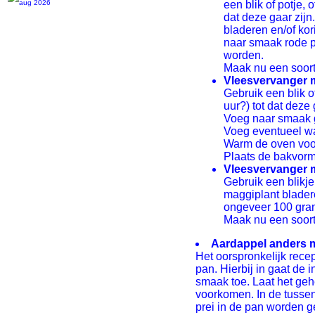
een blik of potje,
dat deze gaar zijn
bladeren en/of ko
naar smaak rode p
worden.
Maak nu een soort
Vleesvervanger m
Gebruik een blik o
uur?) tot dat deze
Voeg naar smaak g
Voeg eventueel wa
Warm de oven voor
Plaats de bakvorm 
Vleesvervanger m
Gebruik een blikje
maggiplant blader
ongeveer 100 gram
Maak nu een soort 
Aardappel anders me
Het oorspronkelijk recep
pan. Hierbij in gaat de
smaak toe. Laat het geh
voorkomen. In de tussen
prei in de pan worden g