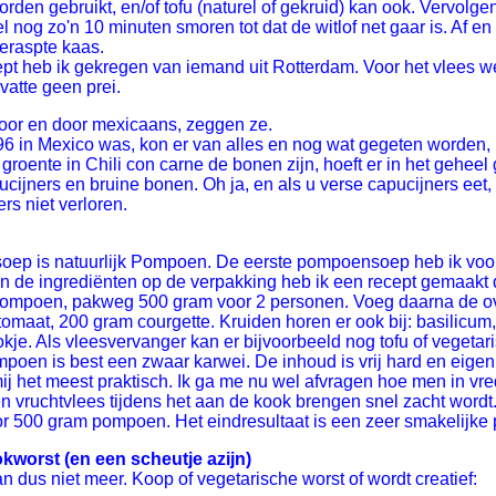
en gebruikt, en/of tofu (naturel of gekruid) kan ook. Vervolgen
eel nog zo'n 10 minuten smoren tot dat de witlof net gaar is. A
eraspte kaas.
ept heb ik gekregen van iemand uit Rotterdam. Voor het vlees w
vatte geen prei.
 door en door mexicaans, zeggen ze.
996 in Mexico was, kon er van alles en nog wat gegeten worden,
roente in Chili con carne de bonen zijn, hoeft er in het geheel g
ijners en bruine bonen. Oh ja, en als u verse capucijners eet
rs niet verloren.
ep is natuurlijk Pompoen. De eerste pompoensoep heb ik voo
 de ingrediënten op de verpakking heb ik een recept gemaakt di
 pompoen, pakweg 500 gram voor 2 personen. Voeg daarna de ov
 tomaat, 200 gram courgette. Kruiden horen er ook bij: basilicu
kje. Als vleesvervanger kan er bijvoorbeeld nog tofu of vegetari
en is best een zwaar karwei. De inhoud is vrij hard en eigenlij
mij het meest praktisch. Ik ga me nu wel afvragen hoe men in
 vruchtvlees tijdens het aan de kook brengen snel zacht wordt.
oor 500 gram pompoen. Het eindresultaat is een zeer smakelijke
kworst (en een scheutje azijn)
an dus niet meer. Koop of vegetarische worst of wordt creatief: