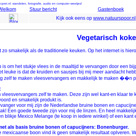
cpret.nl: wandelen, fotografie, audio en computer weetjes!
Welkom
Stuur bericht
Gastenboek
Kijk ook eens op
www.natuurspoor.nl
Vegetarisch kok
zo smakelijk als de traditionele keuken. Op het internet is hiero
 is om het stukje vlees in de maaltijd te vervangen door een bi
Het leuke is dat de kruiden en sausjes bij mij meer aandacht h
g zelf te maken vleesvervangers en makkelijk te maken ��n pa
:
m vleesvervangers zelf te maken. Deze zijn wel kant-en klaar te 
oord en smakelijk produkt is.
vanger voor mij zijn de Nederlandse bruine bonen en capucijners
k! Een goede tweede zijn voor mij de linzen. En heel makkelijk
n blikje Mexico Melange (te koop in iedere winkel) of een kant
et als basis bruine bonen of capucijners: Bonenburger.
e mexicaanse boon vind ik geen smakelijk resultaat oplveren. W