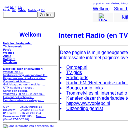
pcpret.nl: wandelen, fotog
Taal:
NL
of
EN
Welkom
Stuur b
Mode:
PC
,
Tablet
,
Mobile
of
TV
Ki
Welkom
Internet Radio (en TV
Hobbies, bezigheden
Thuisnetwerk
Foto's
Deze pagina is mijn geheugenste
Weetjes
Audio
interessante internet pagina's ove
Software
Wandelen
Omroep.nl
Meest gelezen onderwerpen:
TV gids
Website blog...
Mediastreaming van Windows P...
Radio gids
Pingen en een IP adres vinde...
Gastenboek lezen...
Radio FM (Nederlandse radio 
Geluidsapparatuur aansluiten...
Boogo, radio links
UTP, straight en cross ...
Schrijf een bericht...
Trommelvlies.nl, internet radio
Windows 7, 8 en 10 in een th...
Gastenboek schrijven...
Kanalenkiezer (Nederlandse 
Een thuisnetwerk aanleggen...
http://www.tvopjepc.nl
OS=
Linux Android 14
Uitzending gemist
Browser=
Chrome 131.0.0.0
IP adres=
216.73.216.224
Bezoekers=
1983285
Meer ...
(Vanaf 27-10-2010)